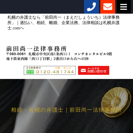
札幌の弁護士なら「前田尚一（まえだしょういち）法律事務
所」｜過払い、相続、離婚、企業法務、法律相談は札幌弁護
士.comへ
相続 - 札幌の弁護士｜前田尚一法律事務所