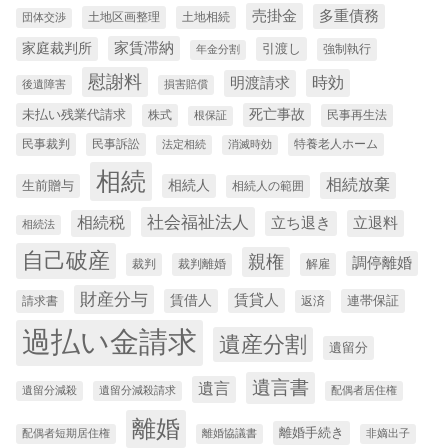
売掛金
多重債務
土地区画整理
土地相続
団体交渉
家賃滞納
家庭裁判所
引渡し
強制執行
年金分割
慰謝料
時効
明渡請求
後遺障害
損害賠償
未払い残業代請求
死亡事故
株式
民事再生法
根保証
民事裁判
民事訴訟
特養老人ホーム
法定相続
消滅時効
相続
相続放棄
生前贈与
相続人
相続人の範囲
社会福祉法人
相続税
立退料
立ち退き
相続法
自己破産
親権
調停離婚
裁判
裁判離婚
解雇
財産分与
賃貸人
賃借人
連帯保証
請求書
返済
過払い金請求
遺産分割
遺留分
遺言書
遺言
遺留分減殺
遺留分減殺請求
配偶者居住権
離婚
離婚手続き
配偶者短期居住権
離婚協議書
非嫡出子