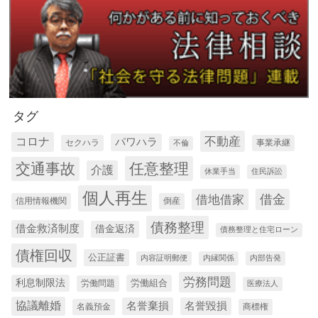
タグ
コロナ
不動産
パワハラ
セクハラ
事業承継
不倫
交通事故
任意整理
介護
休業手当
住民訴訟
個人再生
借金
借地借家
信用情報機関
倒産
債務整理
借金救済制度
借金返済
債務整理と住宅ローン
債権回収
公正証書
内容証明郵便
内縁関係
内部告発
労務問題
利息制限法
労働組合
労働問題
医療法人
協議離婚
名誉棄損
名誉毀損
名義預金
商標権