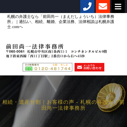
札幌の弁護士なら「前田尚一（まえだしょういち）法律事務
所」｜過払い、相続、離婚、企業法務、法律相談は札幌弁護
士.comへ
相続・遺産分割｜お客様の声 - 札幌の弁護士｜前
田尚一法律事務所