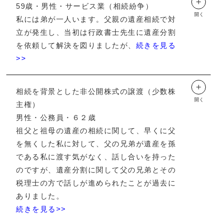
＋
59歳・男性・サービス業（相続紛争）
開く
私には弟が一人います。父親の遺産相続で対
立が発生し、当初は行政書士先生に遺産分割
を依頼して解決を図りましたが、
続きを見る
>>
＋
相続を背景とした非公開株式の譲渡（少数株
開く
主権）
男性・公務員・６２歳
祖父と祖母の遺産の相続に関して、早くに父
を無くした私に対して、父の兄弟が遺産を孫
である私に渡す気がなく、話し合いを持った
のですが、遺産分割に関して父の兄弟とその
税理士の方で話しが進められたことが過去に
ありました。
続きを見る>>