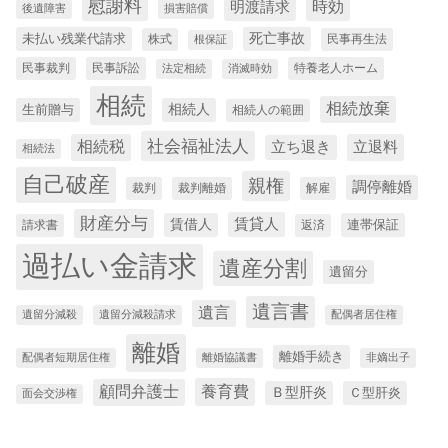
慰謝料
時効
明渡請求
後遺障害
損害賠償
未払い残業代請求
死亡事故
株式
民事再生法
根保証
民事裁判
民事訴訟
特養老人ホーム
法定相続
消滅時効
相続
相続放棄
生前贈与
相続人
相続人の範囲
社会福祉法人
相続税
立退料
立ち退き
相続法
自己破産
親権
調停離婚
裁判
裁判離婚
解雇
財産分与
賃貸人
賃借人
連帯保証
請求書
返済
過払い金請求
遺産分割
遺留分
遺言書
遺言
遺留分減殺
遺留分減殺請求
配偶者居住権
離婚
離婚手続き
配偶者短期居住権
離婚協議書
非嫡出子
養育費
顧問弁護士
Ｂ型肝炎
Ｃ型肝炎
面会交渉権