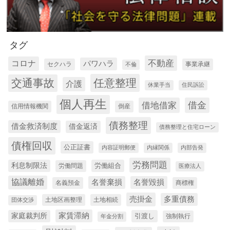
タグ
コロナ
不動産
パワハラ
セクハラ
事業承継
不倫
交通事故
任意整理
介護
休業手当
住民訴訟
個人再生
借金
借地借家
信用情報機関
倒産
債務整理
借金救済制度
借金返済
債務整理と住宅ローン
債権回収
公正証書
内容証明郵便
内縁関係
内部告発
労務問題
利息制限法
労働組合
労働問題
医療法人
協議離婚
名誉棄損
名誉毀損
名義預金
商標権
売掛金
多重債務
土地区画整理
土地相続
団体交渉
家賃滞納
家庭裁判所
引渡し
強制執行
年金分割