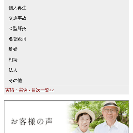
個人再生
交通事故
Ｃ型肝炎
名誉毀損
離婚
相続
法人
その他
実績・実例 - 目次一覧>>