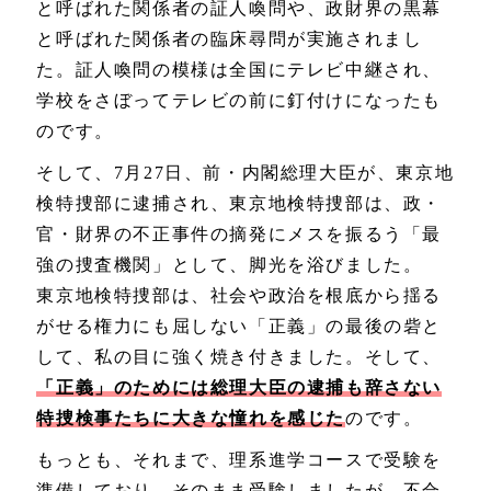
と呼ばれた関係者の証人喚問や、政財界の黒幕
と呼ばれた関係者の臨床尋問が実施されまし
た。証人喚問の模様は全国にテレビ中継され、
学校をさぼってテレビの前に釘付けになったも
のです。
そして、7月27日、前・内閣総理大臣が、東京地
検特捜部に逮捕され、東京地検特捜部は、政・
官・財界の不正事件の摘発にメスを振るう「最
強の捜査機関」として、脚光を浴びました。
東京地検特捜部は、社会や政治を根底から揺る
がせる権力にも屈しない「正義」の最後の砦と
して、私の目に強く焼き付きました。そして、
「正義」のためには総理大臣の逮捕も辞さない
特捜検事たちに大きな憧れを感じた
のです。
もっとも、それまで、理系進学コースで受験を
準備しており、そのまま受験しましたが、不合