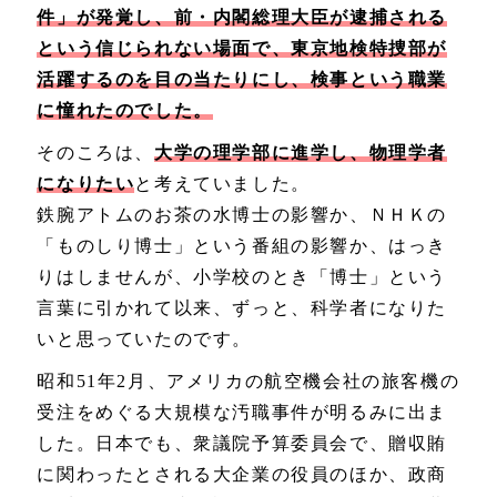
件」が発覚し、前・内閣総理大臣が逮捕される
という信じられない場面で、東京地検特捜部が
活躍するのを目の当たりにし、検事という職業
に憧れたのでした。
そのころは、
大学の理学部に進学し、物理学者
になりたい
と考えていました。
鉄腕アトムのお茶の水博士の影響か、ＮＨＫの
「ものしり博士」という番組の影響か、はっき
りはしませんが、小学校のとき「博士」という
言葉に引かれて以来、ずっと、科学者になりた
いと思っていたのです。
昭和51年2月、アメリカの航空機会社の旅客機の
受注をめぐる大規模な汚職事件が明るみに出ま
した。日本でも、衆議院予算委員会で、贈収賄
に関わったとされる大企業の役員のほか、政商