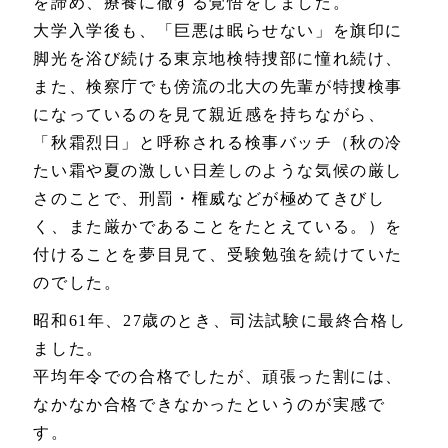
を諦め、療養に徹する覚悟をしました。
大学入学後も、「巨悪は眠らせない」を旗印に
脚光を浴び続ける東京地検特捜部に憧れ続け、
また、検察庁でも傍流の北大の先輩が特捜検事
になっているのを見て親近感を持ちながら、
「秋霜烈日」と呼称される検事バッチ（秋の冷
たい霜や夏の激しい日差しのような気候の厳し
さのことで、刑罰・権威などが極めてきびし
く、また厳かであることをたとえている。）を
付けることを夢目見て、受験勉強を続けていた
のでした。
昭和61年、27歳のとき、司法試験に最終合格し
ました。
平均年令での合格でしたが、頑張った割には、
なかなか合格できなかったというのが実感で
す。