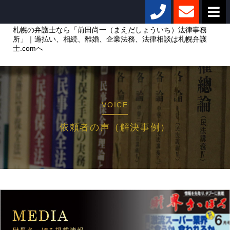
札幌の弁護士なら「前田尚一（まえだしょういち）法律事務
所」｜過払い、相続、離婚、企業法務、法律相談は札幌弁護
士.comへ
VOICE
依頼者の声（解決事例）