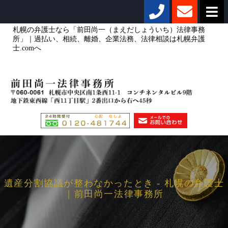
札幌の弁護士なら「前田尚一（まえだしょういち）法律事務
所」｜過払い、相続、離婚、企業法務、法律相談は札幌弁護
士.comへ
遺産分割協議が整わなかったとき - 札幌の弁護士
｜前田尚一法律事務所