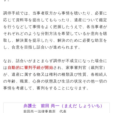
調停手続では、当事者双方から事情を聴いたり、必要に
応じて資料等を提出してもらったり、遺産について鑑定
を行うなどして事情をよく把握したうえで、各当事者が
それぞれどのような分割方法を希望しているか意向を聴
取し、解決案を提示したり、解決のために必要な助言を
し、合意を目指し話合いが進められます。
なお、話合いがまとまらず調停が不成立になった場合に
は
自動的に審判手続が開始
され、家事審判官（裁判官）
が、遺産に属する物又は権利の種類及び性質、各相続人
の年齢、職業、心身の状態及び生活の状況その他一切の
事情を考慮して、審判をすることになります。
弁護士 前田 尚一（まえだ しょういち）
前田尚一法律事務所 代表