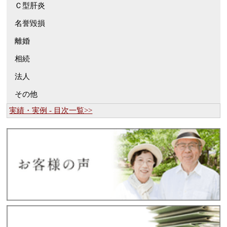
Ｃ型肝炎
名誉毀損
離婚
相続
法人
その他
実績・実例 - 目次一覧>>