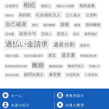
相続
相続放棄
生前贈与
相続人
相続人の範囲
社会福祉法人
相続税
立退料
立ち退き
相続法
自己破産
親権
調停離婚
裁判
裁判離婚
解雇
財産分与
賃貸人
賃借人
連帯保証
請求書
返済
過払い金請求
遺産分割
遺留分
遺言書
遺言
遺留分減殺
遺留分減殺請求
配偶者居住権
離婚
離婚手続き
配偶者短期居住権
離婚協議書
非嫡出子
養育費
顧問弁護士
Ｂ型肝炎
Ｃ型肝炎
面会交渉権
ホーム
事務所紹介
弁護士紹介
弁護士費用