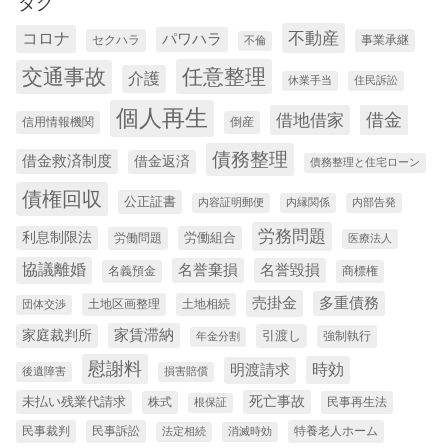
タグ
コロナ
不動産
パワハラ
セクハラ
事業承継
不倫
交通事故
任意整理
介護
休業手当
住民訴訟
個人再生
借金
借地借家
信用情報機関
倒産
債務整理
借金救済制度
借金返済
債務整理と住宅ローン
債権回収
公正証書
内容証明郵便
内縁関係
内部告発
労務問題
利息制限法
労働組合
労働問題
医療法人
協議離婚
名誉棄損
名誉毀損
名義預金
商標権
売掛金
多重債務
土地区画整理
土地相続
団体交渉
家賃滞納
家庭裁判所
引渡し
強制執行
年金分割
慰謝料
時効
明渡請求
後遺障害
損害賠償
未払い残業代請求
死亡事故
株式
民事再生法
根保証
民事裁判
民事訴訟
特養老人ホーム
法定相続
消滅時効