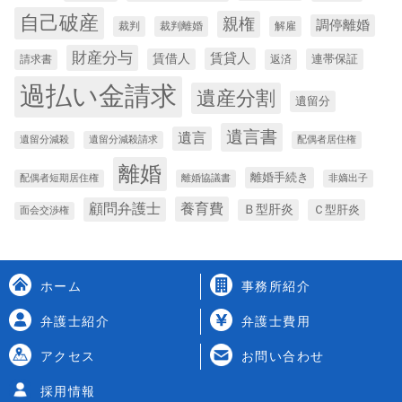
自己破産
親権
調停離婚
裁判
裁判離婚
解雇
財産分与
賃貸人
賃借人
連帯保証
請求書
返済
過払い金請求
遺産分割
遺留分
遺言書
遺言
遺留分減殺
遺留分減殺請求
配偶者居住権
離婚
離婚手続き
配偶者短期居住権
離婚協議書
非嫡出子
養育費
顧問弁護士
Ｂ型肝炎
Ｃ型肝炎
面会交渉権
ホーム
事務所紹介
弁護士紹介
弁護士費用
アクセス
お問い合わせ
採用情報