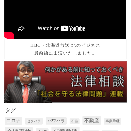
HBC・北海道放送 北のビジネス
最前線に出演いたしました。
タグ
コロナ
不動産
パワハラ
セクハラ
事業承継
不倫