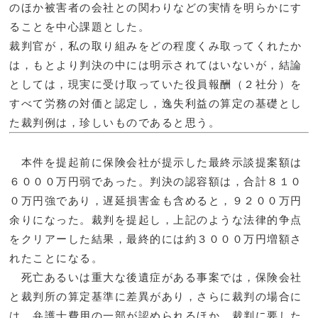
のほか被害者の会社との関わりなどの実情を明らかにす
ることを中心課題とした。
裁判官が，私の取り組みをどの程度くみ取ってくれたか
は，もとより判決の中には明示されてはいないが，結論
としては，現実に受け取っていた役員報酬（２社分）を
すべて労務の対価と認定し，逸失利益の算定の基礎とし
た裁判例は，珍しいものであると思う。
本件を提起前に保険会社が提示した最終示談提案額は
６０００万円弱であった。判決の認容額は，合計８１０
０万円強であり，遅延損害金も含めると，９２００万円
余りになった。裁判を提起し，上記のような法律的争点
をクリアーした結果，最終的には約３０００万円増額さ
れたことになる。
死亡あるいは重大な後遺症がある事案では，保険会社
と裁判所の算定基準に差異があり，さらに裁判の場合に
は，弁護士費用の一部が認められるほか，裁判に要した