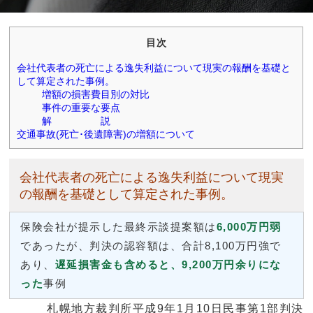
目次
会社代表者の死亡による逸失利益について現実の報酬を基礎と
して算定された事例。
増額の損害費目別の対比
事件の重要な要点
解 説
交通事故(死亡･後遺障害)の増額について
会社代表者の死亡による逸失利益について現実
の報酬を基礎として算定された事例。
保険会社が提示した最終示談提案額は
6,000万円弱
であったが、判決の認容額は、合計8,100万円強で
あり、
遅延損害金も含めると、9,200万円余りにな
った
事例
札幌地方裁判所平成9年1月10日民事第1部判決