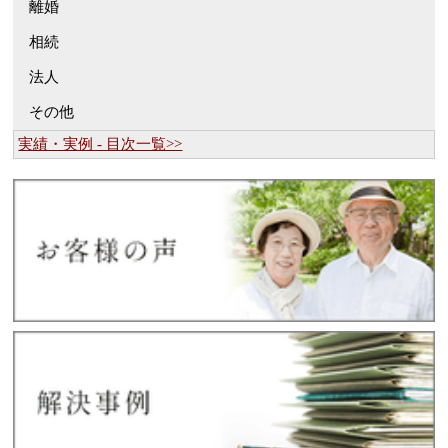
離婚
相続
法人
その他
実績・実例 - 目次一覧>>