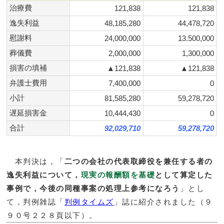
治療費
121,838
121,838
逸失利益
48,185,280
44,478,720
慰謝料
24,000,000
13.500,000
葬儀費
2,000,000
1,300,000
損害の填補
▲121,838
▲121,838
弁護士費用
7,400,000
0
小計
81,585,280
59,278,720
遅延損害金
10,444,430
0
合計
92,029,710
59,278,720
本判決は，「
二つの会社の代表取締役を兼任する者の
逸失利益について，
現実の報酬額を基礎
として算定した
事例で，今後の同種事案の処理上参考になろう
」とし
て，判例雑誌「
判例タイムズ
」誌に紹介されました（９
９０号２２８頁以下）。