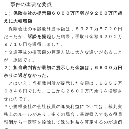
事件の重要な要点
１）
保険会社の提示額６０００万円弱が９２００万円超
えに大幅増額
保険会社の示談最終提示額は，５９２７万８７２０円
だったが，
訴訟を提起
した結果，手取り金額９２０２万
９７１０円を獲得しました。
＊交通事故の損害額の算定方法に大きな違いがあること
が，原因です。
２）
担当裁判官が最初に提示した金額は，６６００万円
余りに過ぎなかった。
とはいえ，当初裁判所が提示した金額は，６６５３万
０８４８円でした。ここから２６００万円余りを増額さ
せたのです。
＊小規模会社の会社役員の逸失利益については，裁判実
務上のルールがあり，多くの場合，基礎収入である役員
報酬から一定額を控除して逸失利益を算定するのが通例