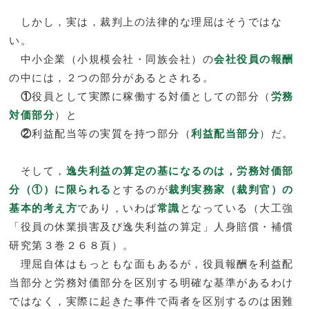
しかし，実は，裁判上の法律的な理屈はそうではな
い。
中小企業（小規模会社・同族会社）の
会社役員の報酬
の中には，２つの部分があるとされる。
①
役員として実際に稼働する対価としての部分（
労務
対価部分
）と
②
利益配当等の実質を持つ部分（
利益配当部分
）だ。
そして，
逸失利益の算定の基になるのは，労務対価部
分（①）に限られる
とするのが
裁判実務家（裁判官）の
基本的考え方
であり，いわば
常識
となっている（大工強
「役員の休業損害及び逸失利益の算定」人身賠償・補償
研究第３巻２６８頁）。
理屈自体はもっともな面もあるが，役員報酬を利益配
当部分と労務対価部分を区別する明確な基準があるわけ
ではなく，実際に起きた事件で両者を区別するのは困難