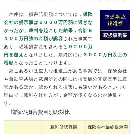
本件は，損害賠償額については，
保険
会社の提示額は６０００万円弱に過ぎな
かったが，裁判を起こした結果，合計８
１００万円強の金額が認容
された事案で
あり，遅延損害金を含めると
９２００万
円を超え
となりました。最終的には
３０００万円以上の
増額
となったことになります。
死亡あるいは重大な後遺症がある事案では，保険会社
や自動車共済と裁判所との間には損害額の算定基準に差
異があるほか，認められる損害にも違いがあるといった
理由で，裁判を経た方が，金額が多くなるのが通常で
す。
増額の損害費目別の対比
裁判所認容額
保険会社最終提示額