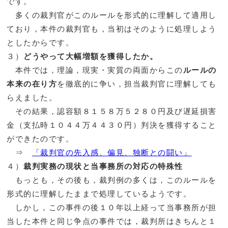
です。
多くの裁判官がこのルールを形式的に理解して適用し
ており，本件の裁判官も，当初はそのように処理しよう
としたからです。
３）
どうやって大幅増額を獲得したか。
本件では，理論，現実・実質の両面からこの
ルールの
本来の在り方
を徹底的に争い，担当裁判官に理解しても
らえました。
その結果，認容額８１５８万５２８０円及び遅延損害
金（支払時１０４４万４４３０円）判決を獲得すること
ができたのです。
⇒
「裁判官の先入感、偏見、独断との闘い」
４）
裁判実務の現状と当事務所の対応の特殊性
もっとも，その後も，裁判例の多くは，このルールを
形式的に理解したままで処理しているようです。
しかし，この事件の後１０年以上経って当事務所が担
当した本件と同じ争点の事件では，裁判所はきちんと１