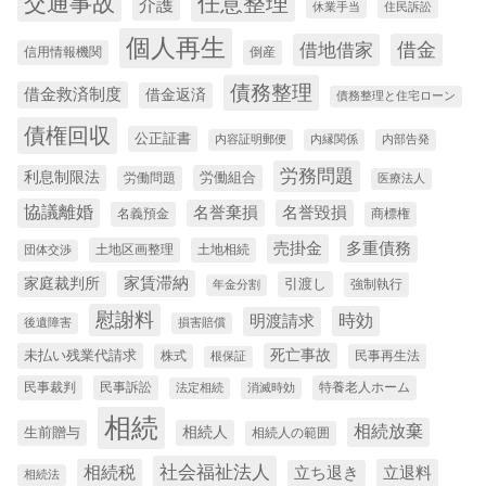
交通事故
任意整理
介護
休業手当
住民訴訟
個人再生
借金
借地借家
信用情報機関
倒産
債務整理
借金救済制度
借金返済
債務整理と住宅ローン
債権回収
公正証書
内容証明郵便
内縁関係
内部告発
労務問題
利息制限法
労働組合
労働問題
医療法人
協議離婚
名誉棄損
名誉毀損
名義預金
商標権
売掛金
多重債務
土地区画整理
土地相続
団体交渉
家賃滞納
家庭裁判所
引渡し
強制執行
年金分割
慰謝料
時効
明渡請求
後遺障害
損害賠償
未払い残業代請求
死亡事故
株式
民事再生法
根保証
民事裁判
民事訴訟
特養老人ホーム
法定相続
消滅時効
相続
相続放棄
生前贈与
相続人
相続人の範囲
社会福祉法人
相続税
立退料
立ち退き
相続法