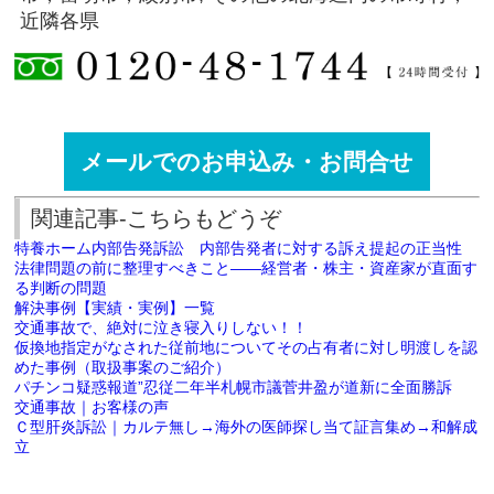
近隣各県
メールでのお申込み・お問合せ
関連記事-こちらもどうぞ
特養ホーム内部告発訴訟 内部告発者に対する訴え提起の正当性
法律問題の前に整理すべきこと――経営者・株主・資産家が直面す
る判断の問題
解決事例【実績・実例】一覧
交通事故で、絶対に泣き寝入りしない！！
仮換地指定がなされた従前地についてその占有者に対し明渡しを認
めた事例（取扱事案のご紹介）
パチンコ疑惑報道”忍従二年半札幌市議菅井盈が道新に全面勝訴
交通事故｜お客様の声
Ｃ型肝炎訴訟｜カルテ無し→海外の医師探し当て証言集め→和解成
立