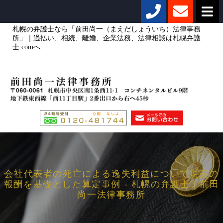
札幌の弁護士なら「前田尚一（まえだしょういち）法律事務
所」｜過払い、相続、離婚、企業法務、法律相談は札幌弁護
士.comへ
会社代表者の死亡による逸失利益について現実の
報酬を基礎とした算定事例 - 札幌の弁護士｜前田
尚一法律事務所