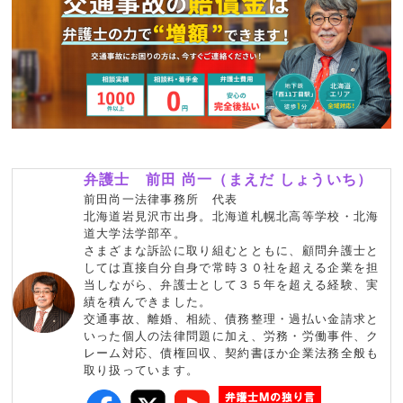
弁護士 前田 尚一（まえだ しょういち）
前田尚一法律事務所 代表
北海道岩見沢市出身。北海道札幌北高等学校・北海
道大学法学部卒。
さまざまな訴訟に取り組むとともに、顧問弁護士と
しては直接自分自身で常時３０社を超える企業を担
当しながら、弁護士として３５年を超える経験、実
績を積んできました。
交通事故、離婚、相続、債務整理・過払い金請求と
いった個人の法律問題に加え、労務・労働事件、ク
レーム対応、債権回収、契約書ほか企業法務全般も
取り扱っています。