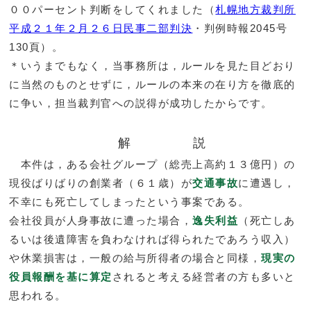
００パーセント判断をしてくれました（
札幌地方裁判所
平成２１年２月２６日民事二部判決
・判例時報2045号
130頁）。
＊いうまでもなく，当事務所は，ルールを見た目どおり
に当然のものとせずに，ルールの本来の在り方を徹底的
に争い，担当裁判官への説得が成功したからです。
解 説
本件は，ある会社グループ（総売上高約１３億円）の
現役ばりばりの創業者（６１歳）が
交通事故
に遭遇し，
不幸にも死亡してしまったという事案である。
会社役員が人身事故に遭った場合，
逸失利益
（死亡しあ
るいは後遺障害を負わなければ得られたであろう収入）
や休業損害は，一般の給与所得者の場合と同様，
現実の
役員報酬を基に算定
されると考える経営者の方も多いと
思われる。