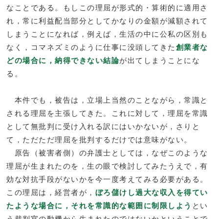
なことである。もしこの理屈が形式的・算術的に適用さ
れ，常に利益配当部分としてかなりの金額が減額されて
しまうことになれば，例えば，生活の中に公私の区別も
なく，コマネズミのように仕事に没頭してきた
創業者な
どの場合に，納得できない結論
が出てしまうことにな
る。
本件でも，被告は，立場上当然のことながら，常識と
される理屈を主張してきた。これに対して，理屈を常識
として無批判に受け入れる訳にはいかないが，さりと
て，ただただ理屈を批判するだけでは意味がない。
原告（被害者側）の弁護士としては，なぜこのような
理屈が生まれたのを，生の眼で検討してみたうえで，有
効な対抗手段がないかを今一度考えてみる必要がある。
この理屈は，経営者が，
ぼろ儲けし過大な収入を得てい
たような場合に，それを常識的な範囲に制限しよう
とい
う裁判官の動機から生まれたのではないかということで