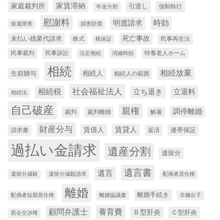
家賃滞納
家庭裁判所
引渡し
強制執行
年金分割
慰謝料
時効
明渡請求
後遺障害
損害賠償
未払い残業代請求
死亡事故
株式
民事再生法
根保証
民事裁判
民事訴訟
特養老人ホーム
法定相続
消滅時効
相続
相続放棄
生前贈与
相続人
相続人の範囲
社会福祉法人
相続税
立退料
立ち退き
相続法
自己破産
親権
調停離婚
裁判
裁判離婚
解雇
財産分与
賃貸人
賃借人
連帯保証
請求書
返済
過払い金請求
遺産分割
遺留分
遺言書
遺言
遺留分減殺
遺留分減殺請求
配偶者居住権
離婚
離婚手続き
配偶者短期居住権
離婚協議書
非嫡出子
養育費
顧問弁護士
Ｂ型肝炎
Ｃ型肝炎
面会交渉権