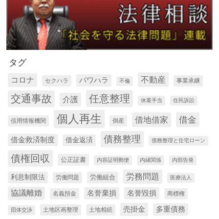
タグ
コロナ
不動産
パワハラ
セクハラ
事業承継
不倫
交通事故
任意整理
介護
休業手当
住民訴訟
個人再生
借金
借地借家
信用情報機関
倒産
債務整理
借金救済制度
借金返済
債務整理と住宅ローン
債権回収
公正証書
内容証明郵便
内縁関係
内部告発
労務問題
利息制限法
労働組合
労働問題
医療法人
協議離婚
名誉棄損
名誉毀損
名義預金
商標権
売掛金
多重債務
土地区画整理
土地相続
団体交渉