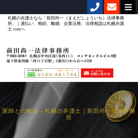
札幌の弁護士なら「前田尚一（まえだしょういち）法律事務
所」｜過払い、相続、離婚、企業法務、法律相談は札幌弁護
士.comへ
医師との離婚 - 札幌の弁護士｜前田尚一法律事務
所