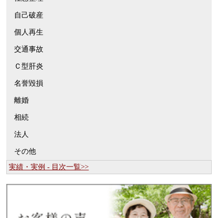
自己破産
個人再生
交通事故
Ｃ型肝炎
名誉毀損
離婚
相続
法人
その他
実績・実例 - 目次一覧>>