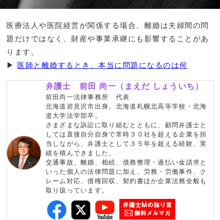
医療法人や医院経営が関係する場合、離婚は夫婦間の問
題だけではなく、財産や事業承継にも影響することがあ
ります。
▶
医師と離婚するとき、本当に問題になるのは何
弁護士 前田 尚一（まえだ しょういち）
前田尚一法律事務所 代表
北海道岩見沢市出身。北海道札幌北高等学校・北海
道大学法学部卒。
さまざまな訴訟に取り組むとともに、顧問弁護士と
しては直接自分自身で常時３０社を超える企業を担
当しながら、弁護士として３５年を超える経験、実
績を積んできました。
交通事故、離婚、相続、債務整理・過払い金請求と
いった個人の法律問題に加え、労務・労働事件、ク
レーム対応、債権回収、契約書ほか企業法務全般も
取り扱っています。