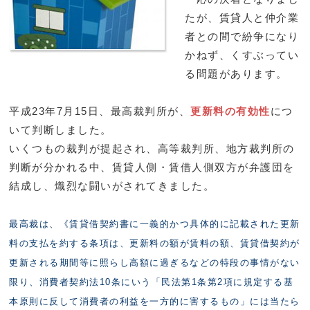
たが、賃貸人と仲介業
者との間で紛争になり
かねず、くすぶってい
る問題があります。
平成23年7月15日、最高裁判所が、
更新料の有効性
につ
いて判断しました。
いくつもの裁判が提起され、高等裁判所、地方裁判所の
判断が分かれる中、賃貸人側・賃借人側双方が弁護団を
結成し、熾烈な闘いがされてきました。
最高裁は、《賃貸借契約書に一義的かつ具体的に記載された更新
料の支払を約する条項は、更新料の額が賃料の額、賃貸借契約が
更新される期間等に照らし高額に過ぎるなどの特段の事情がない
限り、消費者契約法10条にいう「民法第1条第2項に規定する基
本原則に反して消費者の利益を一方的に害するもの」には当たら