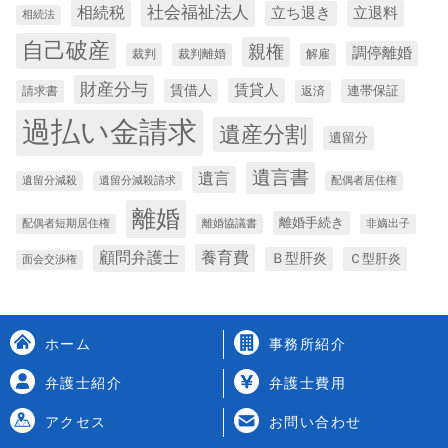
社会福祉法人
相続税
立退料
立ち退き
相続法
自己破産
親権
調停離婚
裁判
裁判離婚
解雇
財産分与
賃貸人
賃借人
連帯保証
請求書
返済
過払い金請求
遺産分割
遺留分
遺言書
遺言
遺留分減殺
遺留分減殺請求
配偶者居住権
離婚
離婚手続き
配偶者短期居住権
離婚協議書
非嫡出子
養育費
顧問弁護士
Ｂ型肝炎
Ｃ型肝炎
面会交渉権
ホーム
事務所紹介
弁護士紹介
弁護士費用
アクセス
お問い合わせ