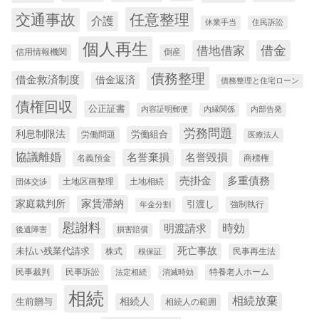
交通事故
任意整理
介護
休業手当
住民訴訟
個人再生
借金
借地借家
信用情報機関
倒産
債務整理
借金救済制度
借金返済
債務整理と住宅ローン
債権回収
公正証書
内容証明郵便
内縁関係
内部告発
労務問題
利息制限法
労働組合
労働問題
医療法人
協議離婚
名誉棄損
名誉毀損
名義預金
商標権
売掛金
多重債務
土地区画整理
土地相続
団体交渉
家賃滞納
家庭裁判所
引渡し
強制執行
年金分割
慰謝料
時効
明渡請求
後遺障害
損害賠償
未払い残業代請求
死亡事故
株式
民事再生法
根保証
民事裁判
民事訴訟
特養老人ホーム
法定相続
消滅時効
相続
相続放棄
生前贈与
相続人
相続人の範囲