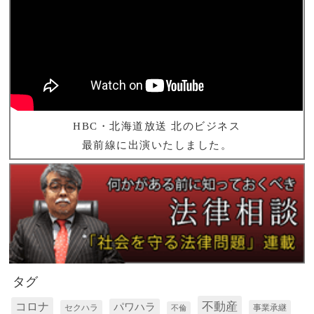
HBC・北海道放送 北のビジネス
最前線に出演いたしました。
タグ
コロナ
不動産
パワハラ
セクハラ
事業承継
不倫