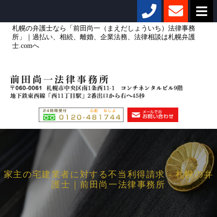
札幌の弁護士なら「前田尚一（まえだしょういち）法律事務
所」｜過払い、相続、離婚、企業法務、法律相談は札幌弁護
士.comへ
家主の宅建業者に対する不当利得請求 - 札幌の弁
護士｜前田尚一法律事務所