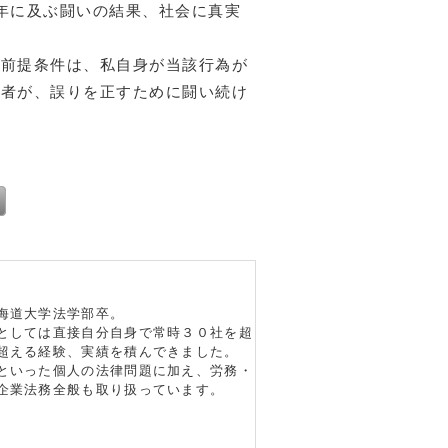
年に及ぶ闘いの結果、社会に真実
な前提条件は、私自身が当該行為が
頼者が、誤りを正すために闘い続け
）
海道大学法学部卒。
としては直接自分自身で常時３０社を超
超える経験、実績を積んできました。
といった個人の法律問題に加え、労務・
企業法務全般も取り扱っています。