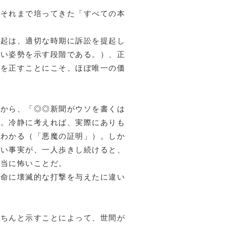
、それまで培ってきた「すべての本
提起は、適切な時期に訴訟を提起し
ない姿勢を示す段階である。）、正
りを正すことにこそ、ほぼ唯一の価
民から、「◎◎新聞がウソを書くは
た。冷静に考えれば、実際にありも
がわかる（「悪魔の証明」）。しか
ない事実が、一人歩きし続けると、
本当に怖いことだ。
生命に壊滅的な打撃を与えたに違い
きちんと示すことによって、世間が