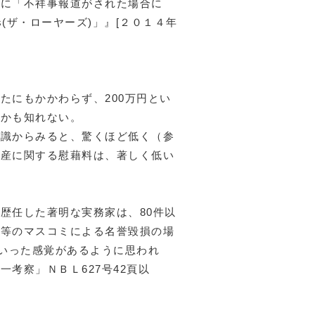
めに「不祥事報道がされた場合に
ers(ザ・ローヤーズ)」
』[２０１４年
たにもかかわらず、200万円とい
るかも知れない。
常識からみると、驚くほど低く（参
財産に関する慰藉料は、著しく低い
歴任した著明な実務家は、80件以
誌等のマスコミによる名誉毀損の場
といった感覚があるように思われ
考察」ＮＢＬ627号42頁以