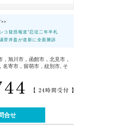
T>>
ンコ疑惑報道”忍従二年半札
議菅井盈が道新に全面勝訴
。
市，旭川市，函館市，北見市，
名寄市，留萌市，紋別市, そ
問合せ