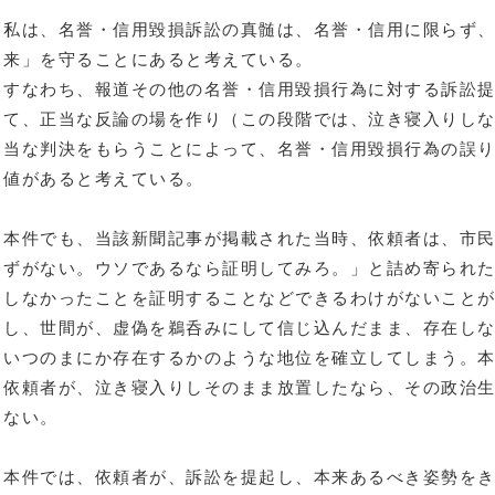
私は、名誉・信用毀損訴訟の真髄は、名誉・信用に限らず
来」を守ることにあると考えている。
すなわち、報道その他の名誉・信用毀損行為に対する訴訟
て、正当な反論の場を作り（この段階では、泣き寝入りし
当な判決をもらうことによって、名誉・信用毀損行為の誤
値があると考えている。
本件でも、当該新聞記事が掲載された当時、依頼者は、市
ずがない。ウソであるなら証明してみろ。」と詰め寄られ
しなかったことを証明することなどできるわけがないこと
し、世間が、虚偽を鵜呑みにして信じ込んだまま、存在し
いつのまにか存在するかのような地位を確立してしまう。
依頼者が、泣き寝入りしそのまま放置したなら、その政治
ない。
本件では、依頼者が、訴訟を提起し、本来あるべき姿勢を