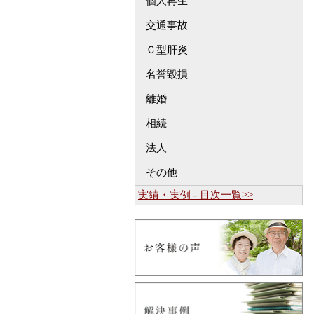
個人再生
交通事故
Ｃ型肝炎
名誉毀損
離婚
相続
法人
その他
実績・実例 - 目次一覧>>