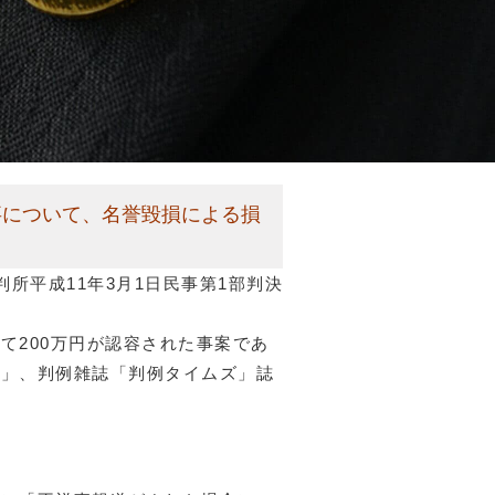
事について、名誉毀損による損
判所平成11年3月1日民事第1部判決
て200万円が認容された事案であ
て」、判例雑誌「判例タイムズ」誌