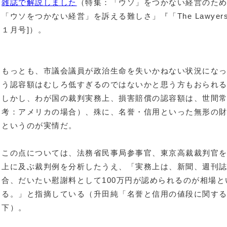
雑誌で解説しました
（特集：「ウソ」をつかない経営のた
「ウソをつかない経営」を訴える難しさ」『
「The Lawy
１月号
]）。
もっとも、市議会議員が政治生命を失いかねない状況になっ
う認容額はむしろ低すぎるのではないかと思う方もおられ
しかし、わが国の裁判実務上、損害賠償の認容額は、世間
考：アメリカの場合）、殊に、名誉・信用といった無形の
というのが実情だ。
この点については、法務省民事局参事官、東京高裁裁判官を
上に及ぶ裁判例を分析したうえ、「実務上は、新聞、週刊
合、だいたい慰謝料として100万円が認められるのが相場
る。」と指摘している（升田純「名誉と信用の値段に関する一
下）。