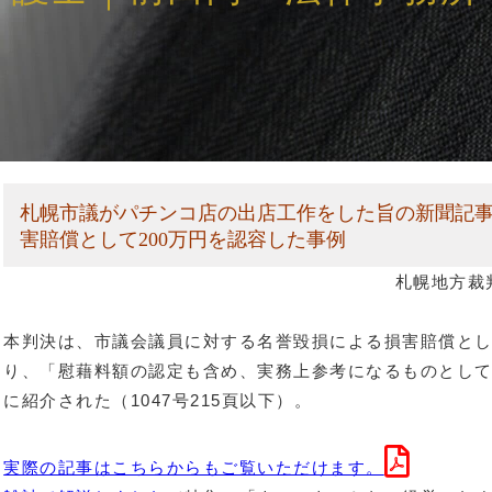
札幌市議がパチンコ店の出店工作をした旨の新聞記
害賠償として200万円を認容した事例
札幌地方裁
本判決は、市議会議員に対する名誉毀損による損害賠償とし
り、「慰藉料額の認定も含め、実務上参考になるものとし
に紹介された（1047号215頁以下）。
実際の記事はこちらからもご覧いただけます。