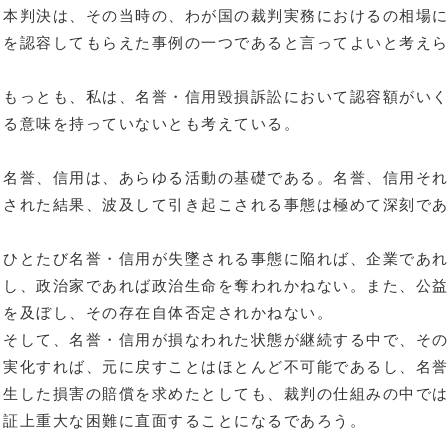
本判決は、その当時の、わが国の裁判実務におけるの相場
を認容してもらえた事例の一つであると言ってよいと考え
もっとも、私は、名誉・信用毀損訴訟において認容額がい
る意味を持っていないとも考えている。
名誉、信用は、あらゆる活動の基礎である。名誉、信用そ
された結果、波及して引き起こされる事態は極めて深刻で
ひとたび名誉・信用が失墜される事態に陥れば、企業であ
し、政治家であれば政治生命を奪われかねない。また、公
を及ぼし、その存在自体否定されかねない。
そして、名誉・信用が損なわれた状態が継続する中で、そ
実化すれば、元に戻すことはほとんど不可能であるし、名
生した損害の賠償を求めたとしても、裁判の仕組みの中で
証上重大な困難に直面することになるであろう。