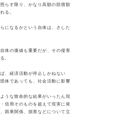
に照らす限り、かなり高額の賠償額
られる。
くらになるかという自体は、さした
れ自体の価値も重要だが、その侵害
ある。
れば、経済活動が停止しかねない
益団体であっても、社会活動に影響
のような致命的な結果がいったん現
誉・信用そのものを超えて現実に発
は、因果関係、損害などについて立