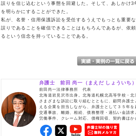
誤りを信じ込むという事態を回避した。そして、あしかけ3
を明らかにすることができた。
私が、名誉・信用保護訴訟を受任するうえでもっとも重要
誤りであることを確信できることはもちろんであるが、依
るという信念を持っていることである。
弁護士 前田 尚一（まえだ しょういち
前田尚一法律事務所 代表
北海道岩見沢市出身。北海道札幌北高等学校・北
さまざまな訴訟に取り組むとともに、顧問弁護士
える企業を担当しながら、弁護士として３５年を
交通事故、離婚、相続、債務整理・過払い金請求
労働事件、クレーム対応、債権回収、契約書ほか