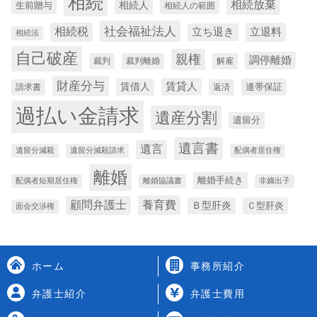
相続
相続放棄
生前贈与
相続人
相続人の範囲
社会福祉法人
相続税
立退料
立ち退き
相続法
自己破産
親権
調停離婚
裁判
裁判離婚
解雇
財産分与
賃貸人
賃借人
連帯保証
請求書
返済
過払い金請求
遺産分割
遺留分
遺言書
遺言
遺留分減殺
遺留分減殺請求
配偶者居住権
離婚
離婚手続き
配偶者短期居住権
離婚協議書
非嫡出子
養育費
顧問弁護士
Ｂ型肝炎
Ｃ型肝炎
面会交渉権
ホーム
事務所紹介
弁護士紹介
弁護士費用