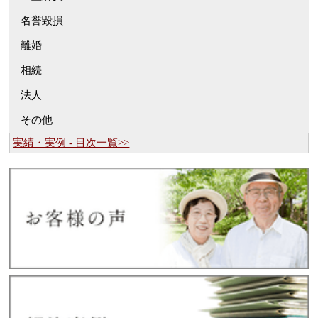
名誉毀損
離婚
相続
法人
その他
実績・実例 - 目次一覧>>