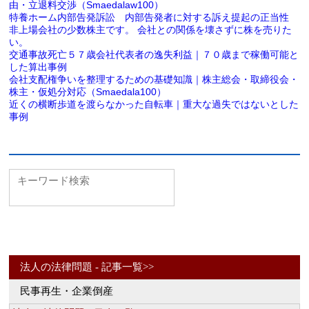
由・立退料交渉（Smaedalaw100）
特養ホーム内部告発訴訟 内部告発者に対する訴え提起の正当性
非上場会社の少数株主です。 会社との関係を壊さずに株を売りた
い。
交通事故死亡５７歳会社代表者の逸失利益｜７０歳まで稼働可能と
した算出事例
会社支配権争いを整理するための基礎知識｜株主総会・取締役会・
株主・仮処分対応（Smaedala100）
近くの横断歩道を渡らなかった自転車｜重大な過失ではないとした
事例
法人の法律問題 - 記事一覧>>
民事再生・企業倒産