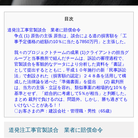
目次
道発注工事官製談合 業者に賠償命令
争点 (1) 原告の主張 原告は、談合による道の損害額を「工
事予定価格の総額の10％に当たる7850万円」と主張した。
我々のプロジェクトチームの成果 (1)クライアントの担当グ
ループと当事務所で組んだチームは、訴訟の審理過程で、
官製談合を客観的なデータにより分析した資料を『書証』
として提出するとともに，平成１０年施行の新「民事訴訟
法」で創設された（損害額の認定）２４８条を活用して構
成した法律論を述べた『準備書面』を提出 (2) 裁判所
は、当方の主張・立証を容れ、類似事案の相場的な10％を
基準とせず、「総合的に考慮して5％が相当」と判断した。
まとめ 裁判で負けるのは、問題外。しかし、勝ち過ぎても
いけないことがある！！
〇お客さまの声：建設会社・管理職・男性（65歳）
道発注工事官製談合 業者に賠償命令