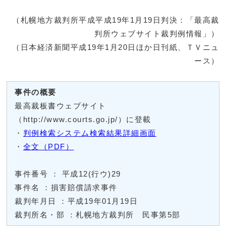
（札幌地方裁判所平成平成19年1月19日判決：「最高裁
判所ウェブサイト裁判例情報」）
（日本経済新聞平成19年1月20日ほか日刊紙、ＴＶニュ
ース）
事件の概要
最高裁板書ウェブサイト
（http://www.courts.go.jp/）に登載
・
判例検索システム検索結果詳細画面
・
全文（PDF）
事件番号 ： 平成12(行ウ)29
事件名 ：損害賠償請求事件
裁判年月日 ：平成19年01月19日
裁判所名・部 ：札幌地方裁判所 民事第5部