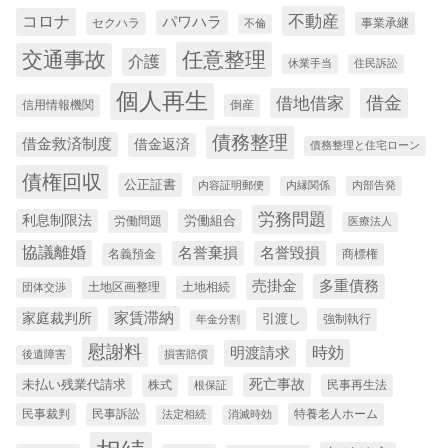
コロナ
不動産
パワハラ
セクハラ
事業承継
不倫
交通事故
任意整理
介護
休業手当
住民訴訟
個人再生
借金
借地借家
信用情報機関
倒産
債務整理
借金救済制度
借金返済
債務整理と住宅ローン
債権回収
公正証書
内容証明郵便
内縁関係
内部告発
労務問題
利息制限法
労働組合
労働問題
医療法人
協議離婚
名誉棄損
名誉毀損
名義預金
商標権
売掛金
多重債務
土地区画整理
土地相続
団体交渉
家賃滞納
家庭裁判所
引渡し
強制執行
年金分割
慰謝料
時効
明渡請求
後遺障害
損害賠償
未払い残業代請求
死亡事故
株式
民事再生法
根保証
民事裁判
民事訴訟
特養老人ホーム
法定相続
消滅時効