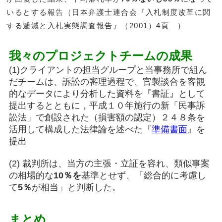
いるとする報告（日本弁護士連合会『入札制度改革に関
する逓減と入札実態調査報告』（2001）4頁 ）
我々のプロジェクトチームの成果
(1)クライアントの担当グループと当事務所で組ん
だチームは、訴訟の審理過程で、官製談合を客観
的なデータにより分析した資料を『書証』として
提出するとともに，平成１０年施行の新「民事訴
訟法」で創設された（損害額の認定）２４８条を
活用して構成した法律論を述べた『
準備書面
』を
提出
(2) 裁判所は、当方の主張・立証を容れ、類似事案
の相場的な
10％を
基準とせず、「総合的に考慮し
て
5％
が相当」と判断した。
まとめ