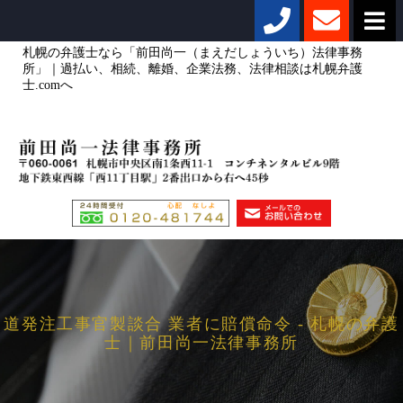
札幌の弁護士なら「前田尚一（まえだしょういち）法律事務
所」｜過払い、相続、離婚、企業法務、法律相談は札幌弁護
士.comへ
道発注工事官製談合 業者に賠償命令 - 札幌の弁護
士｜前田尚一法律事務所