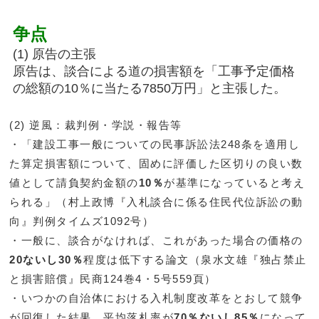
争点
(1) 原告の主張
原告は、談合による道の損害額を「工事予定価格
の総額の10％に当たる7850万円」と主張した。
(2) 逆風：裁判例・学説・報告等
・「建設工事一般についての民事訴訟法248条を適用し
た算定損害額について、固めに評価した区切りの良い数
値として請負契約金額の
10％
が基準になっていると考え
られる」（村上政博『入札談合に係る住民代位訴訟の動
向』判例タイムズ1092号）
・一般に、談合がなければ、これがあった場合の価格の
20ないし30％
程度は低下する論文（泉水文雄『独占禁止
と損害賠償』民商124巻4・5号559頁）
・いつかの自治体における入札制度改革をとおして競争
が回復した結果、平均落札率が
70％ないし85％
になって