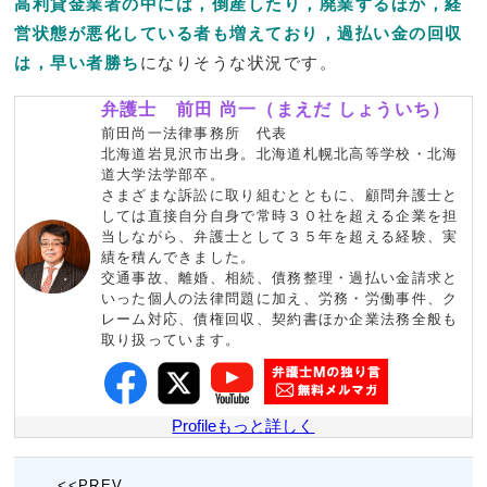
高利貸金業者の中には，倒産したり，廃業するほか，経
営状態が悪化している者も増えており，過払い金の回収
は，早い者勝ち
になりそうな状況です。
弁護士 前田 尚一（まえだ しょういち）
前田尚一法律事務所 代表
北海道岩見沢市出身。北海道札幌北高等学校・北海
道大学法学部卒。
さまざまな訴訟に取り組むとともに、顧問弁護士と
しては直接自分自身で常時３０社を超える企業を担
当しながら、弁護士として３５年を超える経験、実
績を積んできました。
交通事故、離婚、相続、債務整理・過払い金請求と
いった個人の法律問題に加え、労務・労働事件、ク
レーム対応、債権回収、契約書ほか企業法務全般も
取り扱っています。
Profileもっと詳しく
<<PREV