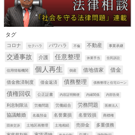
タグ
コロナ
不動産
パワハラ
セクハラ
事業承継
不倫
交通事故
任意整理
介護
休業手当
住民訴訟
個人再生
借金
借地借家
信用情報機関
倒産
債務整理
借金救済制度
借金返済
債務整理と住宅ローン
債権回収
公正証書
内容証明郵便
内縁関係
内部告発
労務問題
利息制限法
労働組合
労働問題
医療法人
協議離婚
名誉棄損
名誉毀損
名義預金
商標権
売掛金
多重債務
土地区画整理
土地相続
団体交渉
家賃滞納
家庭裁判所
引渡し