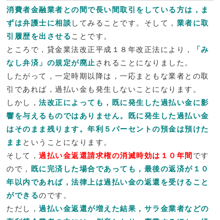
消費者金融業者との間で長い間取引をしている方は，ま
ずは弁護士に相談
してみることです。そして，
業者に取
引履歴を出させる
ことです。
ところで，貸金業法改正平成１８年改正法により，
「み
なし弁済」の規定が廃止
されることになりました。
したがって，一定時期以降は，一応まともな業者との取
引であれば，過払い金も発生しないことになります。
しかし，
法改正によっても，既に発生した過払い金に影
響を与えるものではありません。既に発生した過払い金
はそのまま残ります。年利５パーセントの預金は預けた
まま
ということになります。
そして，
過払い金返還請求権の消滅時効は１０年間
です
ので，
既に完済した場合であっても，最後の返済が１０
年以内であれば，法律上は過払い金の返還を受けること
ができる
のです。
ただし，
過払い金返還が増えた結果，サラ金業者などの