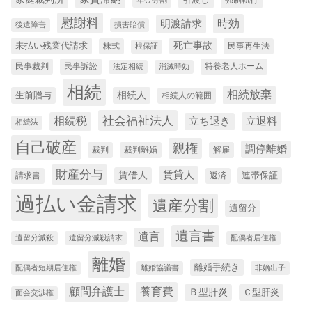
強制執行
年金分割
慰謝料
時効
明渡請求
後遺障害
損害賠償
未払い残業代請求
死亡事故
株式
民事再生法
根保証
民事裁判
民事訴訟
特養老人ホーム
法定相続
消滅時効
相続
相続放棄
生前贈与
相続人
相続人の範囲
社会福祉法人
相続税
立退料
立ち退き
相続法
自己破産
親権
調停離婚
裁判
裁判離婚
解雇
財産分与
賃貸人
賃借人
連帯保証
請求書
返済
過払い金請求
遺産分割
遺留分
遺言書
遺言
遺留分減殺
遺留分減殺請求
配偶者居住権
離婚
離婚手続き
配偶者短期居住権
離婚協議書
非嫡出子
養育費
顧問弁護士
Ｂ型肝炎
Ｃ型肝炎
面会交渉権