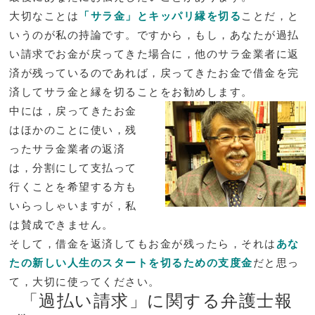
大切なことは
「サラ金」とキッパリ縁を切る
ことだ，と
いうのが私の持論です。ですから，もし，あなたが過払
い請求でお金が戻ってきた場合に，他のサラ金業者に返
済が残っているのであれば，戻ってきたお金で借金を完
済してサラ金と縁を切ることをお勧めします。
中には，戻ってきたお金
はほかのことに使い，残
ったサラ金業者の返済
は，分割にして支払って
行くことを希望する方も
いらっしゃいますが，私
は賛成できません。
そして，借金を返済してもお金が残ったら，それは
あな
たの新しい人生のスタートを切るための支度金
だと思っ
て，大切に使ってください。
「過払い請求」に関する弁護士報