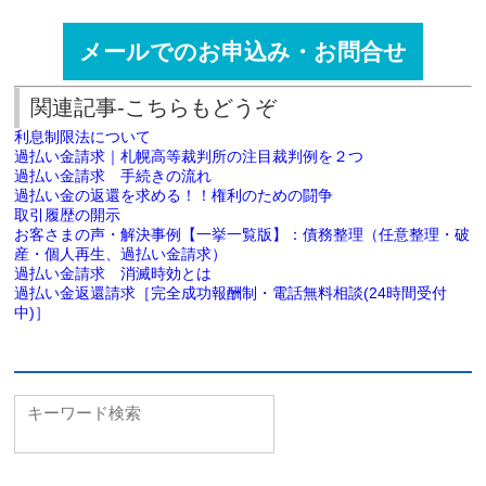
メールでのお申込み・お問合せ
関連記事-こちらもどうぞ
利息制限法について
過払い金請求｜札幌高等裁判所の注目裁判例を２つ
過払い金請求 手続きの流れ
過払い金の返還を求める！！権利のための闘争
取引履歴の開示
お客さまの声・解決事例【一挙一覧版】：債務整理（任意整理・破
産・個人再生、過払い金請求）
過払い金請求 消滅時効とは
過払い金返還請求［完全成功報酬制・電話無料相談(24時間受付
中)］