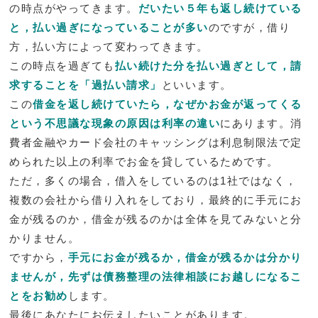
の時点がやってきます。
だいたい５年も返し続けている
と，払い過ぎになっていることが多い
のですが，借り
方，払い方によって変わってきます。
この時点を過ぎても
払い続けた分を払い過ぎとして，請
求することを「過払い請求」
といいます。
この
借金を返し続けていたら，なぜかお金が返ってくる
という不思議な現象の原因は利率の違い
にあります。消
費者金融やカード会社のキャッシングは利息制限法で定
められた以上の利率でお金を貸しているためです。
ただ，多くの場合，借入をしているのは1社ではなく，
複数の会社から借り入れをしており，最終的に手元にお
金が残るのか，借金が残るのかは全体を見てみないと分
かりません。
ですから，
手元にお金が残るか，借金が残るかは分かり
ませんが，先ずは債務整理の法律相談にお越しになるこ
とをお勧め
します。
最後にあなたにお伝えしたいことがあります。