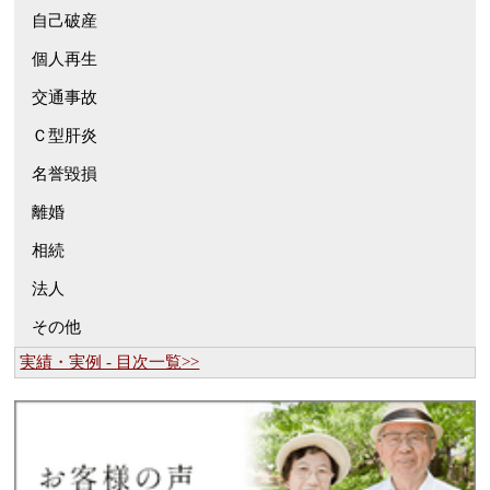
自己破産
個人再生
交通事故
Ｃ型肝炎
名誉毀損
離婚
相続
法人
その他
実績・実例 - 目次一覧>>