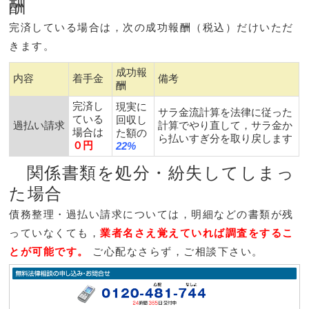
酬
完済している場合は，次の成功報酬（税込）だけいただ
きます。
成功報
内容
着手金
備考
酬
完済し
現実に
サラ金流計算を法律に従った
ている
回収し
過払い請求
計算でやり直して，サラ金か
場合は
た額の
ら払いすぎ分を取り戻します
０円
22%
関係書類を処分・紛失してしまっ
た場合
債務整理・過払い請求については，明細などの書類が残
っていなくても，
業者名さえ覚えていれば調査をするこ
とが可能
です。
ご心配なさらず，ご相談下さい。