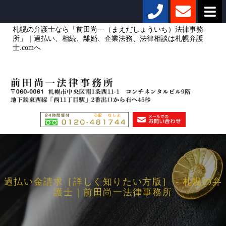
札幌の弁護士なら「前田尚一（まえだしょういち）法律事務
所」｜過払い、相続、離婚、企業法務、法律相談は札幌弁護
士.comへ
過払い金請求［詳しく知りたい方版］ - 札幌の弁
護士｜前田尚一法律事務所