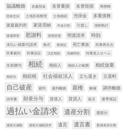
協議離婚
名誉棄損
名誉毀損
名義預金
商標権
売掛金
多重債務
土地区画整理
土地相続
団体交渉
家賃滞納
家庭裁判所
引渡し
強制執行
年金分割
慰謝料
時効
明渡請求
後遺障害
損害賠償
未払い残業代請求
死亡事故
株式
民事再生法
根保証
民事裁判
民事訴訟
特養老人ホーム
法定相続
消滅時効
相続
相続放棄
生前贈与
相続人
相続人の範囲
社会福祉法人
相続税
立退料
立ち退き
相続法
自己破産
親権
調停離婚
裁判
裁判離婚
解雇
財産分与
賃貸人
賃借人
連帯保証
請求書
返済
過払い金請求
遺産分割
遺留分
遺言書
遺言
遺留分減殺
遺留分減殺請求
配偶者居住権