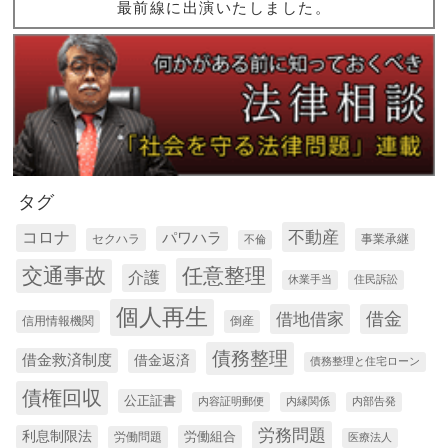
最前線に出演いたしました。
タグ
コロナ
不動産
パワハラ
セクハラ
事業承継
不倫
交通事故
任意整理
介護
休業手当
住民訴訟
個人再生
借金
借地借家
信用情報機関
倒産
債務整理
借金救済制度
借金返済
債務整理と住宅ローン
債権回収
公正証書
内容証明郵便
内縁関係
内部告発
労務問題
利息制限法
労働組合
労働問題
医療法人