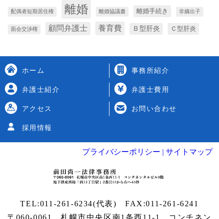
離婚
離婚手続き
配偶者短期居住権
離婚協議書
非嫡出子
養育費
顧問弁護士
Ｂ型肝炎
Ｃ型肝炎
面会交渉権
ホーム
事務所紹介
弁護士紹介
弁護士費用
アクセス
お問い合わせ
採用情報
プライバシーポリシー |
サイトマップ
TEL:
011-261-6234
(代表) FAX:011-261-6241
〒060-0061 札幌市中央区南1条西11-1
コンチネン