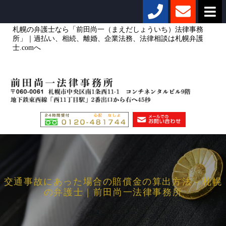
札幌の弁護士なら「前田尚一（まえだしょういち）法律事務
所」｜過払い、相続、離婚、企業法務、法律相談は札幌弁護
士.comへ
交通事故にあった場合の賠償金の算出方法 - 札幌
の弁護士｜前田尚一法律事務所