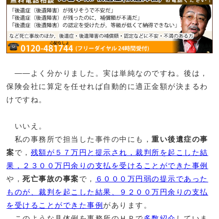
――よく分かりました。実は単純なのですね。後は，
保険会社に算定を任せれば自動的に適正金額が決まるわ
けですね。
いいえ。
私の事務所で担当した事件の中にも，
重い後遺症の事
案
で，
残額が５７万円と提示され，裁判所を起こした結
果，２３００万円余りの支払を受けることができた事例
や，
死亡事故の事案
で，
６０００万円弱の提示であった
ものが、裁判を起こした結果、９２００万円余りの支払
を受けることができた事例
があります。
このような具体例を事務所のＨＰで
多数紹介
していま