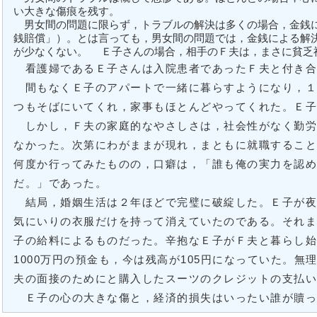
い大きな傷痕を残す。
男女間の問題に限らず，トラブルの解決は多くの場合，金銭
銭賠償」）。とは言っても，男女間の問題では，金銭による解
が少なくない。 Ｅ子さんの場合，相手のＦ夫は，まさに貧乏
看護婦であるＥ子さんは入院患者であったＦ夫と付き合
間もなくＥ子のアパートで一緒に暮らすようになり，１
つもそばにいてくれ，家事もほとんどやってくれた。Ｅ
しかし，Ｆ夫の家庭的なやさしさは，社会性がなく勤労
なかった。次第にわがままが現れ，まともに就職するこ
何度か行ってみたものの，口癖は，「誰も俺の実力を認
だ。」であった。
結局，婚姻生活は２年ほどで完璧に破綻した。Ｅ子が夜
気にいりの衣服だけを持って消えていたのである。それ
子の給料によるものだった。辛抱なＥ子がＦ夫と暮らし
1000万円の預金も，今は残高が105円になっていた。
夫の面接のためにと購入したスーツのクレジットの支払
Ｅ子の心の大きな傷と，経済的損失はいったい誰が贖っ