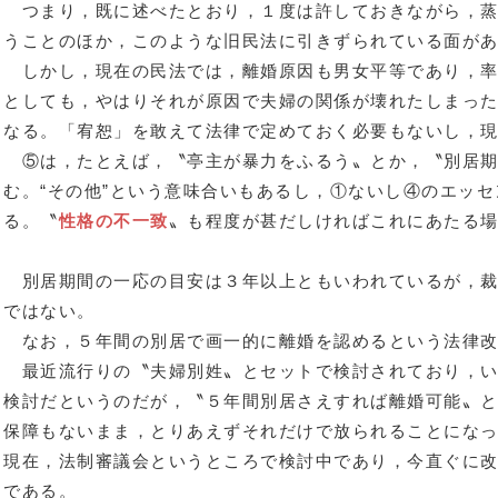
つまり，既に述べたとおり，１度は許しておきながら，蒸
うことのほか，このような旧民法に引きずられている面が
しかし，現在の民法では，離婚原因も男女平等であり，率
としても，やはりそれが原因で夫婦の関係が壊れたしまっ
なる。「宥恕」を敢えて法律で定めておく必要もないし，
⑤は，たとえば，〝亭主が暴力をふるう〟とか，〝別居期
む。“その他”という意味合いもあるし，①ないし④のエッ
る。〝
性格の不一致
〟も程度が甚だしければこれにあたる
別居期間の一応の目安は３年以上ともいわれているが，裁
ではない。
なお，５年間の別居で画一的に離婚を認めるという法律改
最近流行りの〝夫婦別姓〟とセットで検討されており，い
検討だというのだが，〝５年間別居さえすれば離婚可能〟
保障もないまま，とりあえずそれだけで放られることにな
現在，法制審議会というところで検討中であり，今直ぐに
である。