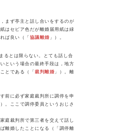
，まず亭主と話し合いをするのが
用紙はセピア色だが離婚届用紙は緑
ければ良い（「
協議離婚
」）。
まるとは限らない。とても話し合
ないという場合の最終手段は，地方
ることである（「
裁判離婚
」）。離
す前に必ず家庭裁判所に調停を申
」）。ここで調停委員というおじさ
家庭裁判所で第三者を交えて話し
れば離婚したことになる（「調停離