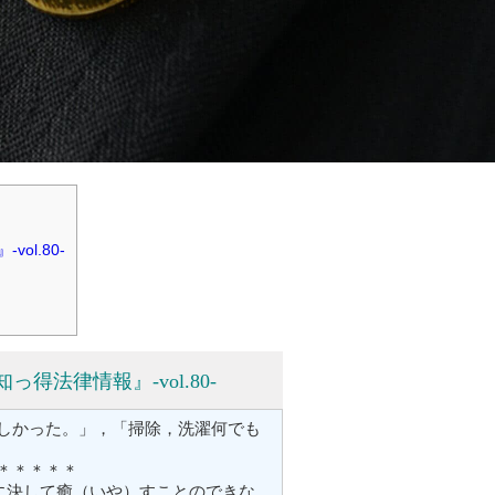
ol.80-
得法律情報』-vol.80-
しかった。」，「掃除，洗濯何でも
＊＊＊＊＊
に決して癒（いや）すことのできな