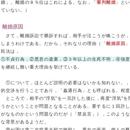
婚」。離婚の８％位はこれによる。なお，「
審判離婚
」と
ていない。）
離婚原因
さて，離婚訴訟で勝訴すれば，相手が泣こうが喚こうが，
しまうわけである。だから，それなりの理由（「
離婚原因
民法は，
①不貞行為，②悪意の遺棄，③３年以上の生死不明，④強
を継続し難い重大理由を挙げている。
①について，ほとんど説明の必要はないかも知れない。，
的交渉を行うことであり，「姦通行為」とも呼ばれる。程度
ところで，相手の“浮気”を一旦許した後に，再度“浮気”
うかということが問題となることがある。要するに１回許
がなものかという問題なのだが（「禁反言」），このよう
な背景があるようだ。
我が国は第二次世界大戦で敗戦し，男女の平等，個人の尊