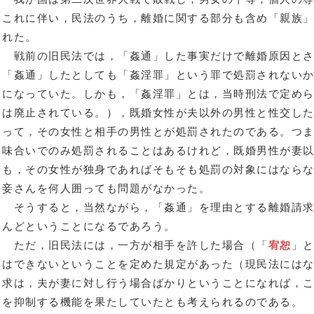
これに伴い，民法のうち，離婚に関する部分も含め「親族
れた。
戦前の旧民法では，「姦通」した事実だけで離婚原因とさ
「姦通」したとしても「姦淫罪」という罪で処罰されない
になっていた。しかも，「姦淫罪」とは，当時刑法で定め
は廃止されている。），既婚女性が夫以外の男性と性交し
って，その女性と相手の男性とが処罰されたのである。つま
味合いでのみ処罰されることはあるけれど，既婚男性が妻
も，その女性が独身であればそもそも処罰の対象にはなら
妾さんを何人囲っても問題がなかった。
そうすると，当然ながら，「姦通」を理由とする離婚請求
んどということになるであろう。
ただ，旧民法には，一方が相手を許した場合（「
宥恕
」
はできないということを定めた規定があった（現民法には
求は，夫が妻に対し行う場合ばかりということになれば，
を抑制する機能を果たしていたとも考えられるのである。