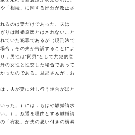
」や「相続」に関する部分が改正さ
れるのは妻だけであった。夫は
かぎりは離婚原因とはされないこと
られていた犯罪であるが（現刑法で
た場合，その夫が告訴することによ
り，男性は“間男”として共犯的意
以外の女性と性交した場合であって
なかったのである。旦那さんが，お
は，夫が妻に対し行う場合がほと
といった。）には，もはや離婚請求
ない。）。姦通を理由とする離婚請
この「宥恕」が夫の思い付きの横暴