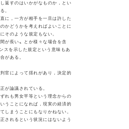
し返すのはいかがなものか，とい
ある。
直に，一方が相手を一旦は許した
たのかどうかを考えればよいことに
現にそのような規定もない。
間が長い〟とか様々な場合を含
センスを示した規定という意味もあ
場合がある。
判官によって揺れがあり，決定的
正が論議されている。
ずれも男女平等という理念からの
ということになれば，現実の経済的
ってしまうことにもなりかねない。
改正されるという状況にはないよう