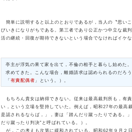
簡単に説明すると以上のとおりであるが，当人の〝思いこ
びいきになりがちである。第三者であり公正かつ中立な裁
活の継続・回復が期待できないという場合でなければイケ
亭主が浮気の果て家を出て，不倫の相手と暮らし始めた
求めてきた。こんな場合，離婚請求は認められるのだろ
「
有責配偶者
」という。）。
もちろん貴女は納得できない。従来は最高裁判所も，有責
い，という立場を堅持していた。例えば，昭和27年の最高
是認されるならば，」，妻は「踏んだり蹴ったりである。」
だり蹴ったり判決”と呼ばれている。）。
が，この考えも次第に緩和されている。昭和62年９月２