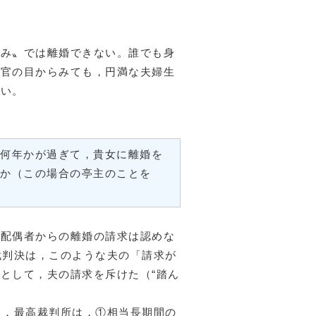
み〟では離婚できない。誰でも身
判官の目からみても，円満な夫婦生
ない。
。何年かが過ぎて，貴女に離婚を
うか（この場合の亭主のことを
配偶者からの離婚の請求は認めな
裁判決は，このような夫の「請求が
として，夫の請求を斥けた（“踏ん
日，最高裁判所は，①相当長期間の