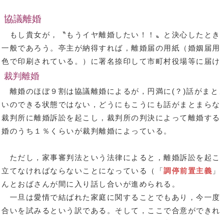
協議離婚
もし貴女が，〝もうイヤ離婚したい！！〟と決心したとき
一般であろう。亭主が納得すれば，離婚届の用紙（婚姻届
色で印刷されている。）に署名捺印して市町村役場等に届
裁判離婚
離婚のほぼ９割は協議離婚によるが，円満に(？)話がまと
いのできる状態ではない，どうにもこうにも話がまとまら
裁判所に離婚訴訟を起こし，裁判所の判決によって離婚す
婚のうち１％くらいが裁判離婚によっている。
ただし，家事審判法という法律によると，離婚訴訟を起こ
立てなければならないことになっている（「
調停前置主義
んとおばさんが間に入り話し合いが進められる。
一旦は愛情で結ばれた家庭に関することでもあり，今一度
合いを試みるという訳である。そして，ここで合意ができ