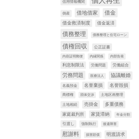
個人再生
信用情報機関
借地借家
借金
倒産
借金救済制度
借金返済
債務整理
債務整理と住宅ローン
債権回収
公正証書
内容証明郵便
内縁関係
内部告発
利息制限法
労働組合
労働問題
労務問題
協議離婚
医療法人
名誉棄損
名誉毀損
名義預金
商標権
土地区画整理
団体交渉
売掛金
多重債務
土地相続
家庭裁判所
家賃滞納
年金分割
引渡し
強制執行
後遺障害
慰謝料
明渡請求
損害賠償