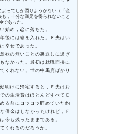
によってしか図りようがない（「金
決も，十分な満足を得られないこと
神であった。
い始め，恋に落ちた。
年後には籍を入れた。Ｆ夫はい
子は幸せであった。
意欲の無いことの裏返しに過ぎ
ともなかった。最初は就職面接に
めてくれない。世の中馬鹿ばかり
勤明けに帰宅すると，Ｆ夫はお
までの生活費はほとんどすべてＥ
始める前にコツコツ貯めていた約
無理な借金はしなかったけれど，Ｆ
いは今も残ったままである。
てくれるのだろうか。