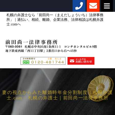
札幌の弁護士なら「前田尚一（まえだしょういち）法律事務
所」｜過払い、相続、離婚、企業法務、法律相談は札幌弁護
士.comへ
妻の視点からみた離婚時年金分割制度｜札幌弁護
士.com - 札幌の弁護士｜前田尚一法律事務所