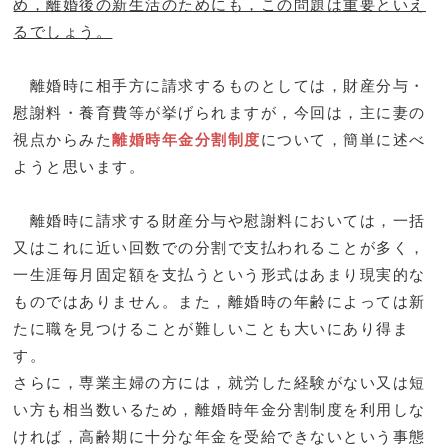
め，離婚後の新生活のためにも，この問題は重要といえ
るでしょう。
離婚時に相手方に請求するものとしては，財産分与・
慰謝料・養育費等が挙げられますが，今回は，主に妻の
視点からみた
離婚時年金分割制度
について，簡単に述べ
ようと思います。
離婚時に請求する財産分与や慰謝料においては，一括
又はこれに近い回数での分割で支払われることが多く，
一生涯毎月固定額を支払うという形式はあまり現実的な
ものではありません。また，離婚時の年齢によっては新
たに職を見つけることが難しいことも大いにあり得ま
す。
さらに，専業主婦の方には，就労した経験がない又は短
い方も相当数いるため，離婚時年金分割制度を利用しな
ければ，高齢期に十分な年金を受給できないという事態