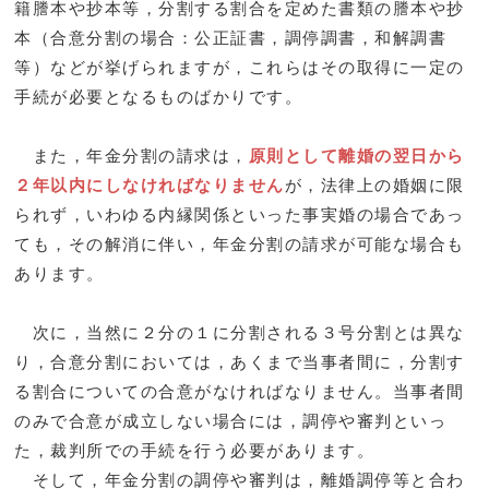
籍謄本や抄本等，分割する割合を定めた書類の謄本や抄
本（合意分割の場合：公正証書，調停調書，和解調書
等）などが挙げられますが，これらはその取得に一定の
手続が必要となるものばかりです。
また，年金分割の請求は，
原則として離婚の翌日から
２年以内にしなければなりません
が，法律上の婚姻に限
られず，いわゆる内縁関係といった事実婚の場合であっ
ても，その解消に伴い，年金分割の請求が可能な場合も
あります。
次に，当然に２分の１に分割される３号分割とは異な
り，合意分割においては，あくまで当事者間に，分割す
る割合についての合意がなければなりません。当事者間
のみで合意が成立しない場合には，調停や審判といっ
た，裁判所での手続を行う必要があります。
そして，年金分割の調停や審判は，離婚調停等と合わ