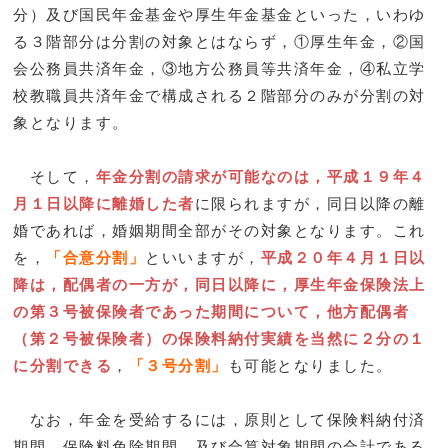
分）及び国民年金基金や厚生年金基金といった，いわゆ
る３階部分は分割の対象とはならず，①厚生年金，②国
会公務員共済年金，③地方公務員等共済年金，④私立学
校教職員共済年金で構成される２階部分のみが分割の対
象となります。
そして，
年金分割の請求が可能なのは，平成１９年４
月１日以降に離婚した者
に限られますが，同日以降の離
婚であれば，婚姻期間全部がその対象となります。これ
を，
「合意分割」
といいますが，
平成２０年４月１日以
降は，配偶者の一方が，同日以降に，厚生年金保険法上
の第３号被保険者であった期間について，他方配偶者
（第２号被保険者）の保険料納付実績を当然に２分の１
に分割できる
，
「３号分割」
も可能となりました。
なお，年金を受給するには，原則として保険料納付済
期間，保険料免除期間，及び合算対象期間の合計である