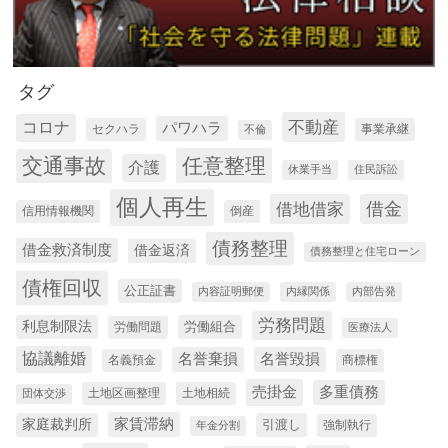
タグ
不動産
コロナ
パワハラ
セクハラ
事業承継
不倫
交通事故
任意整理
介護
休業手当
住民訴訟
個人再生
借地借家
借金
信用情報機関
倒産
債務整理
借金救済制度
借金返済
債務整理と住宅ローン
債権回収
公正証書
内容証明郵便
内縁関係
内部告発
労務問題
利息制限法
労働組合
労働問題
医療法人
協議離婚
名誉棄損
名誉毀損
名義預金
商標権
売掛金
多重債務
土地区画整理
土地相続
団体交渉
家庭裁判所
家賃滞納
引渡し
強制執行
年金分割