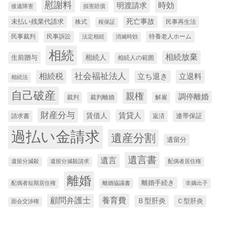
慰謝料
時効
明渡請求
後遺障害
損害賠償
死亡事故
未払い残業代請求
株式
民事再生法
根保証
民事裁判
民事訴訟
特養老人ホーム
法定相続
消滅時効
相続
相続放棄
相続人
生前贈与
相続人の範囲
社会福祉法人
相続税
立退料
立ち退き
相続法
自己破産
親権
調停離婚
裁判
裁判離婚
解雇
財産分与
賃借人
賃貸人
連帯保証
請求書
返済
過払い金請求
遺産分割
遺留分
遺言書
遺言
遺留分減殺
遺留分減殺請求
配偶者居住権
離婚
離婚手続き
配偶者短期居住権
離婚協議書
非嫡出子
養育費
顧問弁護士
Ｂ型肝炎
Ｃ型肝炎
面会交渉権