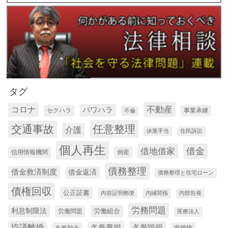
タグ
コロナ
不動産
パワハラ
セクハラ
事業承継
不倫
交通事故
任意整理
介護
休業手当
住民訴訟
個人再生
借金
借地借家
信用情報機関
倒産
債務整理
借金救済制度
借金返済
債務整理と住宅ローン
債権回収
公正証書
内容証明郵便
内縁関係
内部告発
労務問題
利息制限法
労働組合
労働問題
医療法人
協議離婚
名誉棄損
名誉毀損
名義預金
商標権