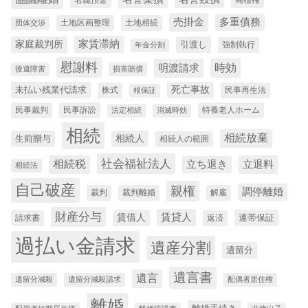
売掛金
多重債務
土地区画整理
土地相続
団体交渉
家賃滞納
家庭裁判所
引渡し
強制執行
年金分割
慰謝料
時効
明渡請求
後遺障害
損害賠償
未払い残業代請求
死亡事故
株式
民事再生法
根保証
民事裁判
民事訴訟
特養老人ホーム
法定相続
消滅時効
相続
相続放棄
生前贈与
相続人
相続人の範囲
社会福祉法人
相続税
立退料
立ち退き
相続法
自己破産
親権
調停離婚
裁判
裁判離婚
解雇
財産分与
賃貸人
賃借人
連帯保証
請求書
返済
過払い金請求
遺産分割
遺留分
遺言書
遺言
遺留分減殺
遺留分減殺請求
配偶者居住権
離婚