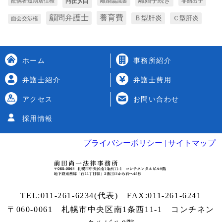
離婚手続き
配偶者短期居住権
離婚協議書
非嫡出子
養育費
顧問弁護士
Ｂ型肝炎
Ｃ型肝炎
面会交渉権
ホーム
事務所紹介
弁護士紹介
弁護士費用
アクセス
お問い合わせ
採用情報
プライバシーポリシー |
サイトマップ
TEL:
011-261-6234
(代表) FAX:011-261-6241
〒060-0061 札幌市中央区南1条西11-1
コンチネン