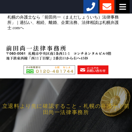
札幌の弁護士なら「前田尚一（まえだしょういち）法律事務
所」｜過払い、相続、離婚、企業法務、法律相談は札幌弁護
士.comへ
立退料より先に確認すること - 札幌の弁護士｜前
田尚一法律事務所