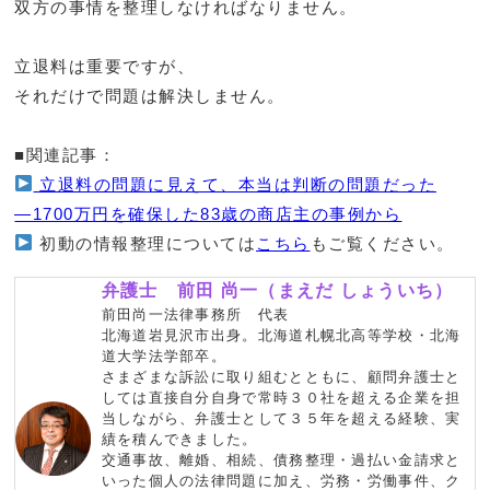
双方の事情を整理しなければなりません。
立退料は重要ですが、
それだけで問題は解決しません。
■関連記事：
立退料の問題に見えて、本当は判断の問題だった
―1700万円を確保した83歳の商店主の事例から
初動の情報整理については
こちら
もご覧ください。
弁護士 前田 尚一（まえだ しょういち）
前田尚一法律事務所 代表
北海道岩見沢市出身。北海道札幌北高等学校・北海
道大学法学部卒。
さまざまな訴訟に取り組むとともに、顧問弁護士と
しては直接自分自身で常時３０社を超える企業を担
当しながら、弁護士として３５年を超える経験、実
績を積んできました。
交通事故、離婚、相続、債務整理・過払い金請求と
いった個人の法律問題に加え、労務・労働事件、ク