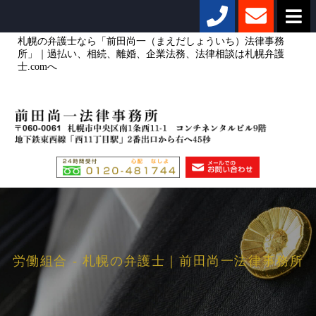
札幌の弁護士なら「前田尚一（まえだしょういち）法律事務
所」｜過払い、相続、離婚、企業法務、法律相談は札幌弁護
士.comへ
労働組合 - 札幌の弁護士｜前田尚一法律事務所