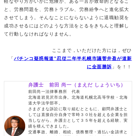
軽なやり方がいかに危険か、ある一言が致命的となるこ
と、労務問題を、労務トラブル、労務紛争へと進化拡大
させてしまう。そんなことにならないように退職勧奨を
成功させるにはどのような方法をとるをきちんと理解し
て行動しなければなりません。
ここまで，いただけた方には，ぜひ
「
パチンコ疑惑報道”忍従二年半札幌市議菅井盈が道新
に全面勝訴
」を！！
弁護士 前田 尚一（まえだ しょういち）
前田尚一法律事務所 代表
北海道岩見沢市出身。北海道札幌北高等学校・北海
道大学法学部卒。
さまざまな訴訟に取り組むとともに、顧問弁護士と
しては直接自分自身で常時３０社を超える企業を担
当しながら、弁護士として３５年を超える経験、実
績を積んできました。
交通事故、離婚、相続、債務整理・過払い金請求と