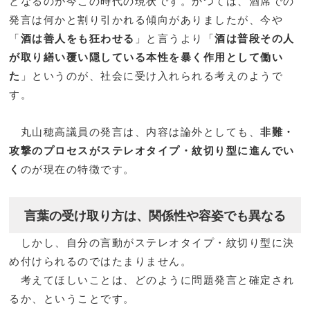
となるのが今この時代の現状です。かつては、酒席での
発言は何かと割り引かれる傾向がありましたが、今や
「
酒は善人をも狂わせる
」と言うより「
酒は普段その人
が取り繕い覆い隠している本性を暴く作用として働い
た
」というのが、社会に受け入れられる考えのようで
す。
丸山穂高議員の発言は、内容は論外としても、
非難・
攻撃のプロセスがステレオタイプ・紋切り型に進んでい
く
のが現在の特徴です。
言葉の受け取り方は、関係性や容姿でも異なる
しかし、自分の言動がステレオタイプ・紋切り型に決
め付けられるのではたまりません。
考えてほしいことは、どのように問題発言と確定され
るか、ということです。