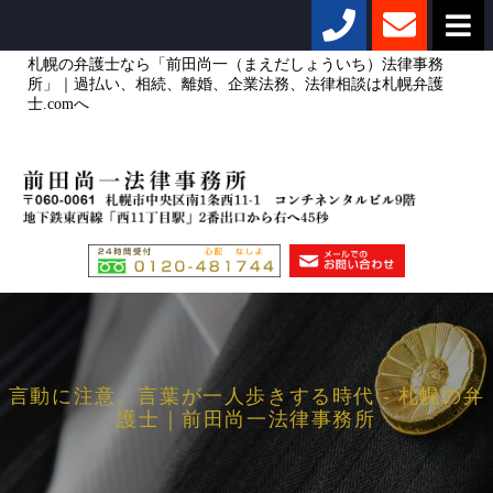
札幌の弁護士なら「前田尚一（まえだしょういち）法律事務
所」｜過払い、相続、離婚、企業法務、法律相談は札幌弁護
士.comへ
言動に注意。言葉が一人歩きする時代 - 札幌の弁
護士｜前田尚一法律事務所