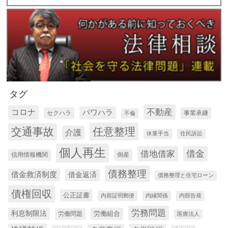
タグ
不動産
コロナ
パワハラ
セクハラ
事業承継
不倫
交通事故
任意整理
介護
休業手当
住民訴訟
個人再生
借地借家
借金
信用情報機関
倒産
債務整理
借金救済制度
借金返済
債務整理と住宅ローン
債権回収
公正証書
内容証明郵便
内縁関係
内部告発
労務問題
利息制限法
労働組合
労働問題
医療法人