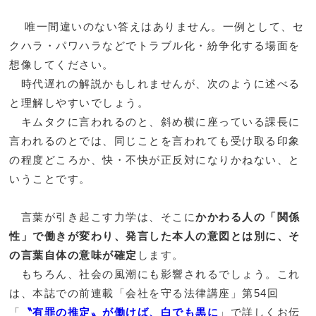
唯一間違いのない答えはありません。一例として、セ
クハラ・パワハラなどでトラブル化・紛争化する場面を
想像してください。
時代遅れの解説かもしれませんが、次のように述べる
と理解しやすいでしょう。
キムタクに言われるのと、斜め横に座っている課長に
言われるのとでは、同じことを言われても受け取る印象
の程度どころか、快・不快が正反対になりかねない、と
いうことです。
言葉が引き起こす力学は、そこに
かかわる人の「関係
性」で働きが変わり、発言した本人の意図とは別に、そ
の言葉自体の意味が確定
します。
もちろん、社会の風潮にも影響されるでしょう。これ
は、本誌での前連載「会社を守る法律講座」第54回
「
〝有罪の推定〟が働けば、白でも黒に
」で詳しくお伝