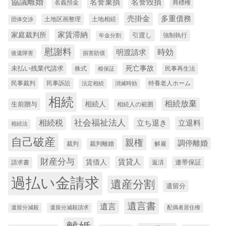
協議離婚
名誉棄損
名誉毀損
名義預金
商標権
売掛金
多重債務
土地区画整理
土地相続
団体交渉
家庭裁判所
家賃滞納
引渡し
強制執行
年金分割
慰謝料
時効
明渡請求
後遺障害
損害賠償
死亡事故
未払い残業代請求
株式
民事再生法
根保証
民事裁判
民事訴訟
特養老人ホーム
法定相続
消滅時効
相続
相続放棄
相続人
生前贈与
相続人の範囲
社会福祉法人
相続税
立退料
立ち退き
相続法
自己破産
親権
調停離婚
裁判
裁判離婚
解雇
財産分与
賃借人
賃貸人
連帯保証
請求書
返済
過払い金請求
遺産分割
遺留分
遺言書
遺言
遺留分減殺
遺留分減殺請求
配偶者居住権