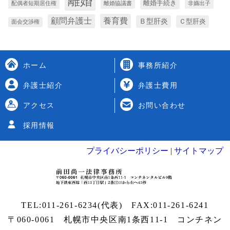
離婚
離婚手続き
配偶者短期居住権
離婚協議書
非嫡出子
養育費
顧問弁護士
Ｂ型肝炎
Ｃ型肝炎
面会交渉権
ホーム
事務所紹介
弁護士紹介
弁護士費用
アクセス
お問い合わせ
採用情報
プライバシーポリシー |
サイトマップ
TEL:
011-261-6234
(代表) FAX:011-261-6241
〒060-0061 札幌市中央区南1条西11-1
コンチネン