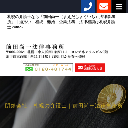
札幌の弁護士なら「前田尚一（まえだしょういち）法律事務
所」｜過払い、相続、離婚、企業法務、法律相談は札幌弁護
士.comへ
閉鎖会社 - 札幌の弁護士｜前田尚一法律事務所