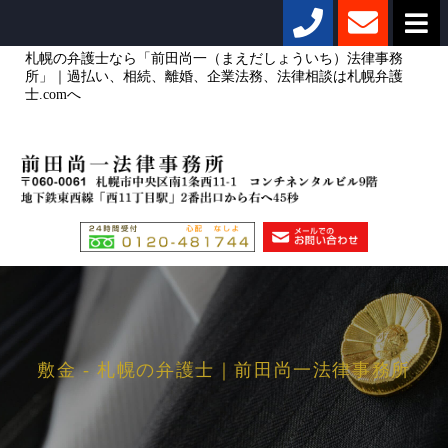
札幌の弁護士なら「前田尚一（まえだしょういち）法律事務
所」｜過払い、相続、離婚、企業法務、法律相談は札幌弁護
士.comへ
敷金 - 札幌の弁護士｜前田尚一法律事務所