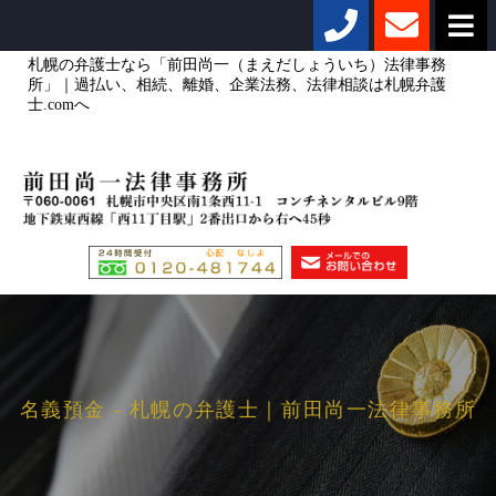
札幌の弁護士なら「前田尚一（まえだしょういち）法律事務
所」｜過払い、相続、離婚、企業法務、法律相談は札幌弁護
士.comへ
名義預金 - 札幌の弁護士｜前田尚一法律事務所