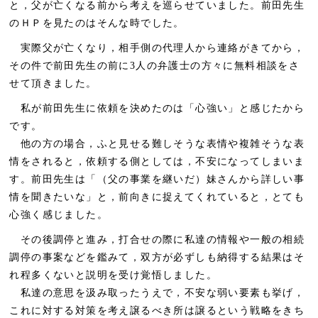
と，父が亡くなる前から考えを巡らせていました。前田先生
のＨＰを見たのはそんな時でした。
実際父が亡くなり，相手側の代理人から連絡がきてから，
その件で前田先生の前に3人の弁護士の方々に無料相談をさ
せて頂きました。
私が前田先生に依頼を決めたのは「心強い」と感じたから
です。
他の方の場合，ふと見せる難しそうな表情や複雑そうな表
情をされると，依頼する側としては，不安になってしまいま
す。前田先生は「（父の事業を継いだ）妹さんから詳しい事
情を聞きたいな」と，前向きに捉えてくれていると，とても
心強く感じました。
その後調停と進み，打合せの際に私達の情報や一般の相続
調停の事案などを鑑みて，双方が必ずしも納得する結果はそ
れ程多くないと説明を受け覚悟しました。
私達の意思を汲み取ったうえで，不安な弱い要素も挙げ，
これに対する対策を考え譲るべき所は譲るという戦略をきち