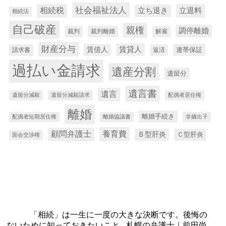
社会福祉法人
相続税
立退料
立ち退き
相続法
自己破産
親権
調停離婚
裁判
裁判離婚
解雇
財産分与
賃貸人
賃借人
連帯保証
請求書
返済
過払い金請求
遺産分割
遺留分
遺言書
遺言
遺留分減殺
遺留分減殺請求
配偶者居住権
離婚
離婚手続き
配偶者短期居住権
離婚協議書
非嫡出子
養育費
顧問弁護士
Ｂ型肝炎
Ｃ型肝炎
面会交渉権
「相続」は一生に一度の大きな決断です。後悔の
ないために知っておきたいこと - 札幌の弁護士｜前田尚