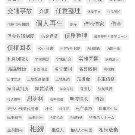
交通事故
任意整理
介護
休業手当
住民訴訟
個人再生
借金
借地借家
信用情報機関
倒産
債務整理
借金救済制度
借金返済
債務整理と住宅ローン
債権回収
公正証書
内容証明郵便
内縁関係
内部告発
労務問題
利息制限法
労働組合
労働問題
医療法人
協議離婚
名誉棄損
名誉毀損
名義預金
商標権
売掛金
多重債務
土地区画整理
土地相続
団体交渉
家賃滞納
家庭裁判所
引渡し
強制執行
年金分割
慰謝料
時効
明渡請求
後遺障害
損害賠償
未払い残業代請求
死亡事故
株式
民事再生法
根保証
民事裁判
民事訴訟
特養老人ホーム
法定相続
消滅時効
相続
相続放棄
生前贈与
相続人
相続人の範囲