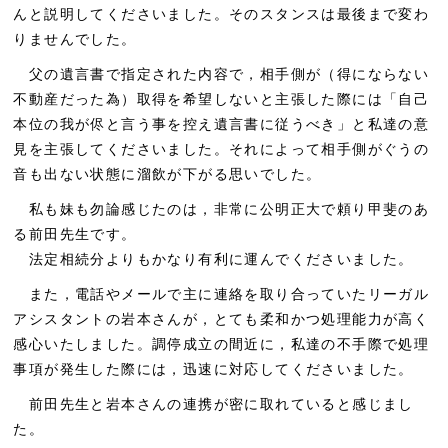
んと説明してくださいました。そのスタンスは最後まで変わ
りませんでした。
父の遺言書で指定された内容で，相手側が（得にならない
不動産だった為）取得を希望しないと主張した際には「自己
本位の我が侭と言う事を控え遺言書に従うべき」と私達の意
見を主張してくださいました。それによって相手側がぐうの
音も出ない状態に溜飲が下がる思いでした。
私も妹も勿論感じたのは，非常に公明正大で頼り甲斐のあ
る前田先生です。
法定相続分よりもかなり有利に運んでくださいました。
また，電話やメールで主に連絡を取り合っていたリーガル
アシスタントの岩本さんが，とても柔和かつ処理能力が高く
感心いたしました。調停成立の間近に，私達の不手際で処理
事項が発生した際には，迅速に対応してくださいました。
前田先生と岩本さんの連携が密に取れていると感じまし
た。