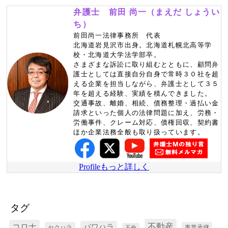
弁護士 前田 尚一（まえだ しょうい
ち）
前田尚一法律事務所 代表
北海道岩見沢市出身。北海道札幌北高等学
校・北海道大学法学部卒。
さまざまな訴訟に取り組むとともに、顧問弁
護士としては直接自分自身で常時３０社を超
える企業を担当しながら、弁護士として３５
年を超える経験、実績を積んできました。
交通事故、離婚、相続、債務整理・過払い金
請求といった個人の法律問題に加え、労務・
労働事件、クレーム対応、債権回収、契約書
ほか企業法務全般も取り扱っています。
Profileもっと詳しく
タグ
コロナ
不動産
パワハラ
セクハラ
事業承継
不倫