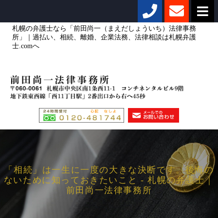
札幌の弁護士なら「前田尚一（まえだしょういち）法律事務
所」｜過払い、相続、離婚、企業法務、法律相談は札幌弁護
士.comへ
「相続」は一生に一度の大きな決断です。後悔の
ないために知っておきたいこと - 札幌の弁護士｜
前田尚一法律事務所