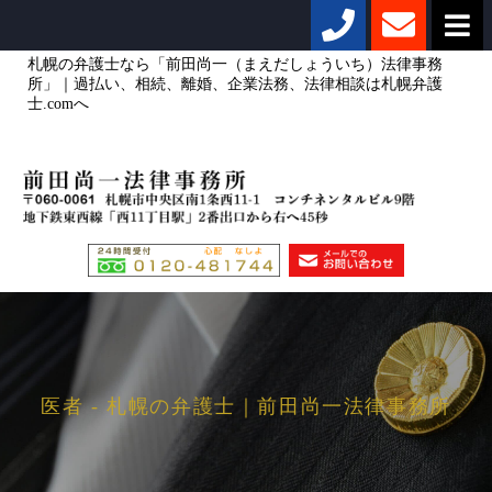
札幌の弁護士なら「前田尚一（まえだしょういち）法律事務
所」｜過払い、相続、離婚、企業法務、法律相談は札幌弁護
士.comへ
医者 - 札幌の弁護士｜前田尚一法律事務所