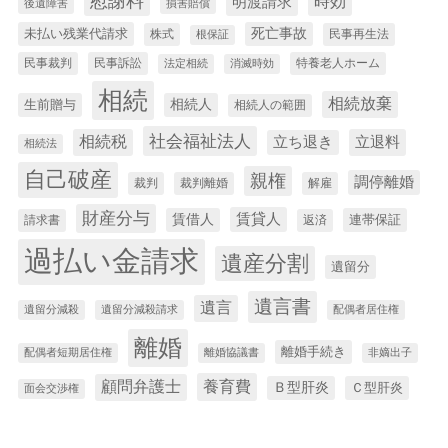
慰謝料
時効
明渡請求
後遺障害
損害賠償
未払い残業代請求
死亡事故
株式
民事再生法
根保証
民事裁判
民事訴訟
特養老人ホーム
法定相続
消滅時効
相続
相続放棄
生前贈与
相続人
相続人の範囲
社会福祉法人
相続税
立退料
立ち退き
相続法
自己破産
親権
調停離婚
裁判
裁判離婚
解雇
財産分与
賃貸人
賃借人
連帯保証
請求書
返済
過払い金請求
遺産分割
遺留分
遺言書
遺言
遺留分減殺
遺留分減殺請求
配偶者居住権
離婚
離婚手続き
配偶者短期居住権
離婚協議書
非嫡出子
養育費
顧問弁護士
Ｂ型肝炎
Ｃ型肝炎
面会交渉権