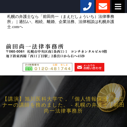
札幌の弁護士なら「前田尚一（まえだしょういち）法律事務
所」｜過払い、相続、離婚、企業法務、法律相談は札幌弁護
士.comへ
【講演】旭川医科大学で，『個人情報保護』セミ
ナーの講師を務めました。 - 札幌の弁護士｜前田
尚一法律事務所