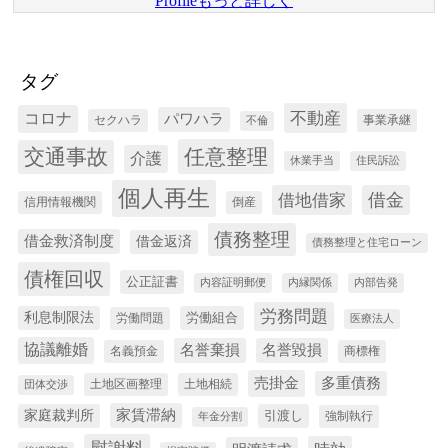
Profileもっと詳しく
タグ
コロナ
不動産
パワハラ
セクハラ
事業承継
不倫
交通事故
任意整理
介護
休業手当
住民訴訟
個人再生
借金
借地借家
信用情報機関
倒産
債務整理
借金救済制度
借金返済
債務整理と住宅ローン
債権回収
公正証書
内容証明郵便
内縁関係
内部告発
労務問題
利息制限法
労働組合
労働問題
医療法人
協議離婚
名誉棄損
名誉毀損
名義預金
商標権
売掛金
多重債務
土地区画整理
土地相続
団体交渉
家賃滞納
家庭裁判所
引渡し
強制執行
年金分割