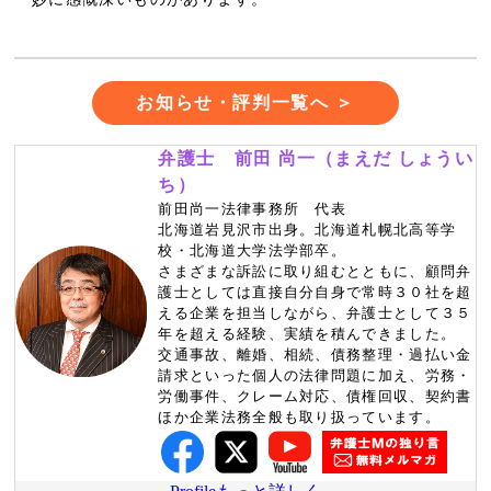
お知らせ・評判一覧へ ＞
弁護士 前田 尚一（まえだ しょうい
ち）
前田尚一法律事務所 代表
北海道岩見沢市出身。北海道札幌北高等学
校・北海道大学法学部卒。
さまざまな訴訟に取り組むとともに、顧問弁
護士としては直接自分自身で常時３０社を超
える企業を担当しながら、弁護士として３５
年を超える経験、実績を積んできました。
交通事故、離婚、相続、債務整理・過払い金
請求といった個人の法律問題に加え、労務・
労働事件、クレーム対応、債権回収、契約書
ほか企業法務全般も取り扱っています。