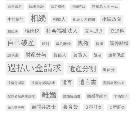
民事裁判
民事訴訟
特養老人ホーム
法定相続
消滅時効
相続
相続放棄
生前贈与
相続人
相続人の範囲
社会福祉法人
相続税
立退料
立ち退き
相続法
自己破産
親権
調停離婚
裁判
裁判離婚
解雇
財産分与
賃貸人
賃借人
連帯保証
請求書
返済
過払い金請求
遺産分割
遺留分
遺言書
遺言
遺留分減殺
遺留分減殺請求
配偶者居住権
離婚
離婚手続き
配偶者短期居住権
離婚協議書
非嫡出子
養育費
顧問弁護士
Ｂ型肝炎
Ｃ型肝炎
面会交渉権