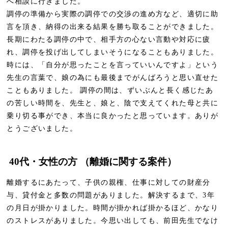
へ相談に行きました。
調停の準備から実際の調停での交渉の進め方など、適切に助
言を頂き、納得の出来る結果を勝ち取ることができました。
長期にわたる調停の中で、相手方の心ない言動や対応に疲
れ、調停を投げ出してしまいそうになることもありました。
時には、「自分が思ったことを言っていいんですよ」という
先生の言葉で、娘の為にも最後までがんばろうと思い直せた
こともありました。 調停の間は、ずいぶんと長く感じたあ
の苦しい時間を、先生と、娘と、陰で支えてくれた母と共に
乗り切る事ができ、本当に良かったと思っています。ありが
とうございました。
40代・女性の方 （離婚に関する案件）
離婚するにあたって、子供の親権、仕事に対しての財産分
与、貸付金と多数の問題がありました。解決するまで、3年
の月日が掛かりました。時間が掛かれば掛かるほど、かなり
のストレスがありました。今思い出しても、前田先生でなけ