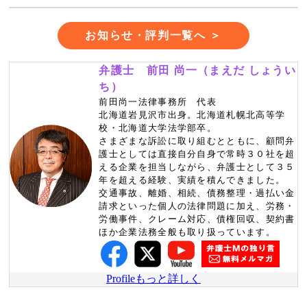
お知らせ・評判一覧へ ＞
弁護士 前田 尚一（まえだ しょうい
ち）
前田尚一法律事務所 代表
北海道岩見沢市出身。北海道札幌北高等学
校・北海道大学法学部卒。
さまざまな訴訟に取り組むとともに、顧問弁
護士としては直接自分自身で常時３０社を超
える企業を担当しながら、弁護士として３５
年を超える経験、実績を積んできました。
交通事故、離婚、相続、債務整理・過払い金
請求といった個人の法律問題に加え、労務・
労働事件、クレーム対応、債権回収、契約書
ほか企業法務全般も取り扱っています。
Profileもっと詳しく