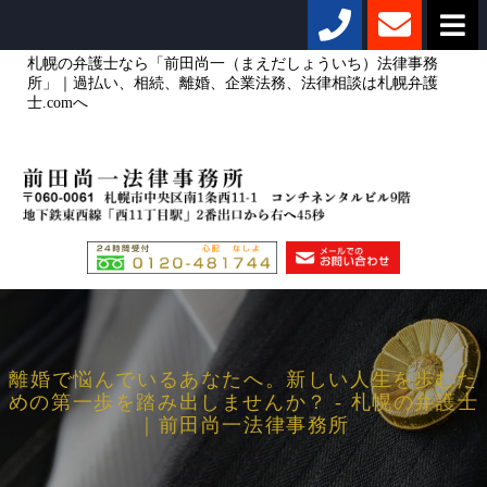
札幌の弁護士なら「前田尚一（まえだしょういち）法律事務
所」｜過払い、相続、離婚、企業法務、法律相談は札幌弁護
士.comへ
離婚で悩んでいるあなたへ。新しい人生を歩むた
めの第一歩を踏み出しませんか？ - 札幌の弁護士
｜前田尚一法律事務所