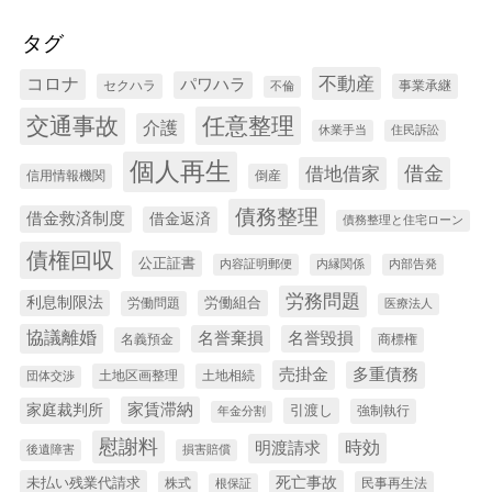
タグ
コロナ
不動産
パワハラ
セクハラ
事業承継
不倫
交通事故
任意整理
介護
休業手当
住民訴訟
個人再生
借金
借地借家
信用情報機関
倒産
債務整理
借金救済制度
借金返済
債務整理と住宅ローン
債権回収
公正証書
内容証明郵便
内縁関係
内部告発
労務問題
利息制限法
労働組合
労働問題
医療法人
協議離婚
名誉棄損
名誉毀損
名義預金
商標権
売掛金
多重債務
土地区画整理
土地相続
団体交渉
家賃滞納
家庭裁判所
引渡し
強制執行
年金分割
慰謝料
時効
明渡請求
後遺障害
損害賠償
未払い残業代請求
死亡事故
株式
民事再生法
根保証